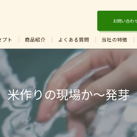
お問い合わ
セプト
商品紹介
よくある質問
当社の特徴
酵素
ぬか
発酵
米作りの現場か〜発芽
マコモ
保湿