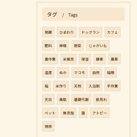
タグ
Tags
発酵
ひまわり
ドッグラン
カフェ
肥料
神様
野菜
じゃがいも
農作業
米販売
保湿
酵素
農薬
温度
ぬか
マコモ
自然
稲穂
稲
米作り
天然
入浴剤
手作業
天日
美肌
基礎代謝
肌荒れ
ペット
無添加
菌
アトピー
掃除