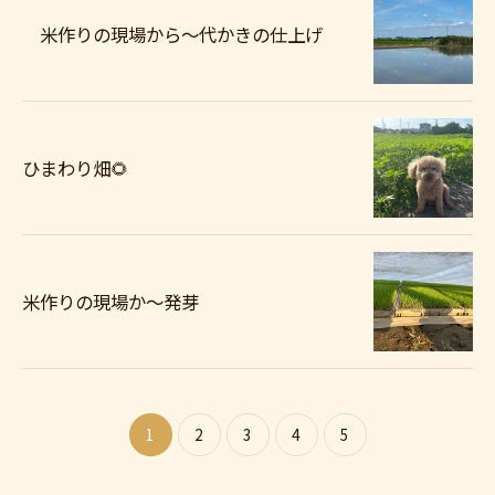
米作りの現場から〜代かきの仕上げ
ひまわり畑🌻
米作りの現場か〜発芽
1
2
3
4
5
ご購入はこちら