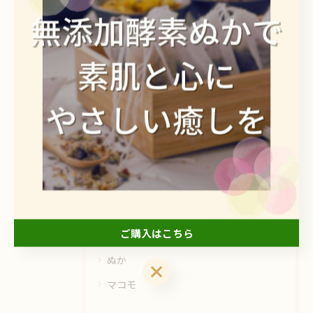
ぬかが肌に優しい弱酸性を保つ理由と敏
感肌に向く選び方ガイド
2026/07/29
1
2
3
4
5
...
34
カテゴリー
Categories
ご購入はこちら
全てのカテゴリー
ぬか
ご購入はこちら
マコモ