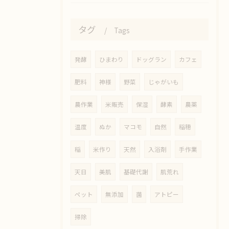
タグ
Tags
発酵
ひまわり
ドッグラン
カフェ
肥料
神様
野菜
じゃがいも
農作業
米販売
保湿
酵素
農薬
温度
ぬか
マコモ
自然
稲穂
稲
米作り
天然
入浴剤
手作業
天日
美肌
基礎代謝
肌荒れ
ペット
無添加
菌
アトピー
掃除