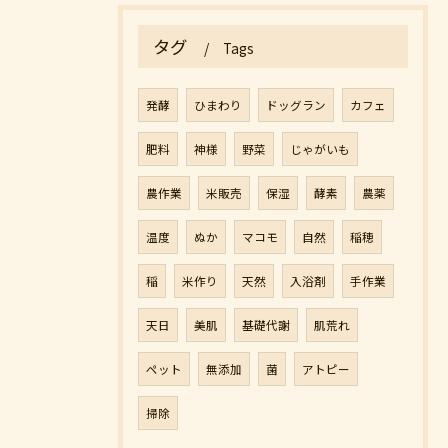
タグ
Tags
発酵
ひまわり
ドッグラン
カフェ
肥料
神様
野菜
じゃがいも
農作業
米販売
保湿
酵素
農薬
温度
ぬか
マコモ
自然
稲穂
稲
米作り
天然
入浴剤
手作業
天日
美肌
基礎代謝
肌荒れ
ペット
無添加
菌
アトピー
掃除