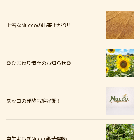
上質なNuccoの出来上がり‼️
🌻ひまわり満開のお知らせ🌻
ヌッコの発酵も絶好調！
自生よもぎNucco販売開始