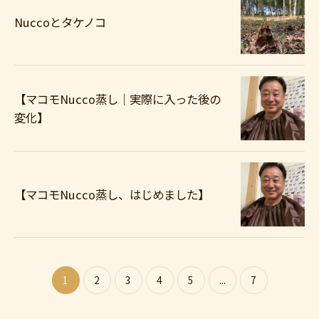
Nuccoとタケノコ
【マコモNucco蒸し｜実際に入った後の
変化】
【マコモNucco蒸し、はじめました】
1
2
3
4
5
...
7
ご購入はこちら