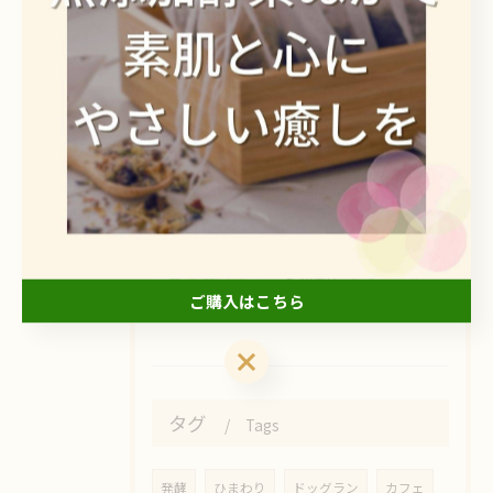
2026/08/06
入浴剤と毛穴悩みを同時ケアする効果的な使い方と選び方のポイント
2026/08/05
入浴剤の無刺激な選び方と敏感肌におすすめのやさしいバスケア徹底ガイド
2026/08/04
入浴剤とナチュラル素材で叶える美肌ケアと香りの癒し体験
ご購入はこちら
ご購入はこちら
タグ
Tags
発酵
ひまわり
ドッグラン
カフェ