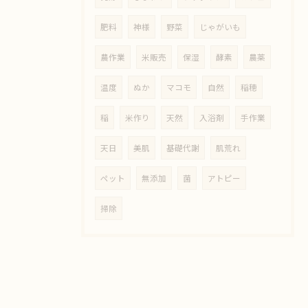
肥料
神様
野菜
じゃがいも
農作業
米販売
保湿
酵素
農薬
温度
ぬか
マコモ
自然
稲穂
稲
米作り
天然
入浴剤
手作業
天日
美肌
基礎代謝
肌荒れ
ペット
無添加
菌
アトピー
掃除