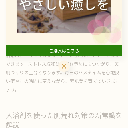
入浴剤でリラックスしながら美肌を目指す
リラックスタイムと美肌ケアを両立できるのが入浴剤の
魅力です。理由は、入浴による温熱効果と香り成分が心
身をほぐし、肌のコンディションも整えるからです。例
えば、ラベンダーやカモミールなどの天然ハーブ配合入
ご購入はこちら
浴剤は、リラックス効果とともに肌へのやさしさを実感
できます。ストレス緩和は肌荒れ予防にもつながり、美
ご購入はこちら
肌づくりの土台となります。毎日のバスタイムを心地良
い癒やしの時間に変えながら、素肌美を育てていきまし
ょう。
入浴剤を使った肌荒れ対策の新常識を
解説