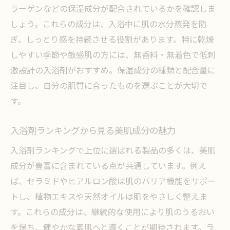
ラーゲンなどの保湿成分が配合されているかを確認しま
口コミで人気の敏感肌向け入浴剤を紹介
しょう。これらの成分は、入浴中に肌の水分蒸発を防
天然由来成分で選ぶ美肌入浴剤の魅力
ぎ、しっとり感を持続させる役割があります。特に乾燥
入浴剤は毎日使うべきか？美肌効果を検証
しやすい季節や敏感肌の方には、無香料・無着色で低刺
毎日入浴剤を使う美肌メリットと注意点
激設計の入浴剤がおすすめ。保湿成分の種類と配合量に
入浴剤の毎日使用は肌にどう影響する？
注目し、自分の肌質に合ったものを選ぶことが大切で
美肌効果を高める入浴剤の頻度と選び方
す。
継続利用で実感する入浴剤の美肌パワー
入浴剤ランキングから見る美肌成分の魅力
入浴剤は毎日使える？正しい習慣を解説
美肌入浴剤の効果的な使い方を徹底検証
入浴剤ランキングで上位に選ばれる製品の多くは、美肌
成分が豊富に含まれている点が共通しています。例え
疲労回復と美肌を両立する入浴剤の魅力
ば、セラミドやヒアルロン酸は肌のバリア機能をサポー
入浴剤で美肌と疲労回復を同時に叶える方
トし、植物エキスや天然オイルは肌をやさしく整えま
法
す。これらの成分は、継続的な使用により肌のうるおい
美肌成分入り入浴剤が疲労回復に効く理由
を保ち、健やかな素肌へと導くことが期待されます。ラ