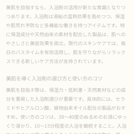
美肌入浴剤の市販品で実感するうるおい効
美肌を目指すなら、入浴剤の活用が新たな常識となりつ
果
つあります。入浴剤は湯船の温熱効果を高めつつ、保湿
ドラッグストアで選ぶ保湿入浴剤の選び方
や肌荒れ予防など多機能な働きを持つアイテムです。特
人気ランキングで探す保湿力抜群の入浴剤
に保湿成分や天然由来の素材を配合した製品は、肌への
入浴剤の保湿効果を最大限に活かすポイン
やさしさと美容効果を両立。現代のスキンケアでは、毎
ト
日のバスタイムを有効活用し、肌を守りながらリラック
スできる新しいケア方法が支持されています。
毎日のバスタイムで美肌を育む入浴剤活用法
入浴剤の使い方で変わる美肌習慣の作り方
美肌を導く入浴剤の選び方と使い方のコツ
美肌を守る毎日のバスタイム活用術を紹介
美肌を目指す際は、保湿力・低刺激・天然素材などの成
おすすめ入浴剤で実感する日々の肌変化
分を重視した入浴剤選びが重要です。具体的には、セラ
最強の美肌入浴剤でお風呂時間を充実させ
ミドやヒアルロン酸、植物由来オイル配合の製品がおす
る
すめ。使い方のコツは、38～40度のぬるめのお湯にゆっ
市販入浴剤を活用したバスタイム美肌法
くり浸かり、10～15分程度の入浴を継続すること。入浴
入浴剤でリラックスしながら美肌を目指す