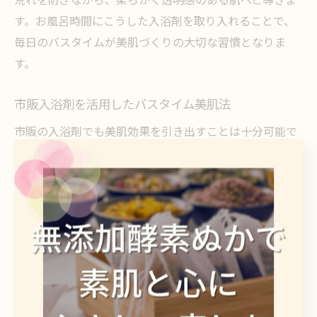
す。お風呂時間にこうした入浴剤を取り入れることで、
毎日のバスタイムが美肌づくりの大切な習慣となりま
す。
市販入浴剤を活用したバスタイム美肌法
市販の入浴剤でも美肌効果を引き出すことは十分可能で
す。理由は、多くの市販入浴剤が保湿や整肌に特化した
成分を配合しているからです。例えば、ドラッグストア
で手軽に手に入る保湿系入浴剤を選び、毎日継続して使
うことで、肌の乾燥やごわつきをケアできます。また、
入浴後はタオルでやさしく押さえるように拭き取り、す
ぐに保湿クリームを塗布することで、うるおいを逃しま
せん。身近なアイテムを上手に活用することが、美肌へ
の近道です。