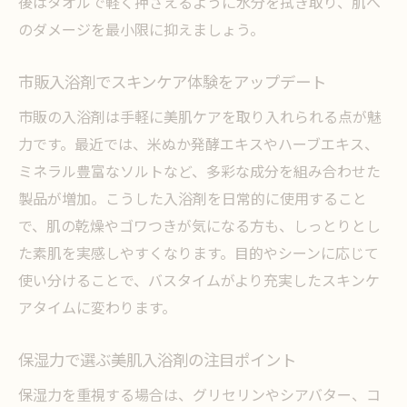
後はタオルで軽く押さえるように水分を拭き取り、肌へ
入浴剤を使った肌荒れ対策の新常識を解説
のダメージを最小限に抑えましょう。
肌荒れを防ぐ入浴剤の選び方と実践法
市販入浴剤でスキンケア体験をアップデート
入浴剤で叶える低刺激な肌荒れ対策の秘訣
市販の入浴剤は手軽に美肌ケアを取り入れられる点が魅
おすすめ入浴剤で敏感肌も安心なケア方法
力です。最近では、米ぬか発酵エキスやハーブエキス、
本当に効く入浴剤で肌荒れ知らずの毎日へ
ミネラル豊富なソルトなど、多彩な成分を組み合わせた
美肌入浴剤で肌トラブルを予防するポイン
製品が増加。こうした入浴剤を日常的に使用すること
ト
で、肌の乾燥やゴワつきが気になる方も、しっとりとし
入浴剤で肌を整える最新の肌荒れ対策術
た素肌を実感しやすくなります。目的やシーンに応じて
敏感肌も安心の成分で入浴剤を選ぶコツ
使い分けることで、バスタイムがより充実したスキンケ
敏感肌向け入浴剤の選び方と成分解説
アタイムに変わります。
低刺激入浴剤で美肌を守るためのポイント
保湿力で選ぶ美肌入浴剤の注目ポイント
入浴剤で実現する敏感肌のうるおいケア
市販で選べる美肌入浴剤の安心成分とは
保湿力を重視する場合は、グリセリンやシアバター、コ