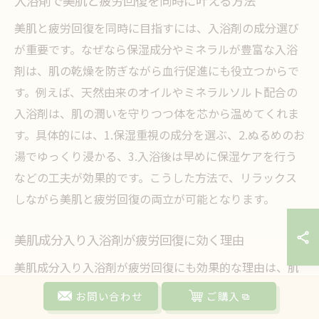
入浴剤で美肌と疲労回復を同時に叶える方法
美肌と疲労回復を同時に目指すには、入浴剤の成分選び
が重要です。なぜなら保湿成分やミネラルが豊富な入浴
剤は、肌の乾燥を防ぎながら血行促進にも役立つからで
す。例えば、天然由来のオイルやミネラルソルト配合の
入浴剤は、肌の潤いを守りつつ体を芯から温めてくれま
す。具体的には、1.保湿重視の成分を選ぶ、2.ぬるめのお
湯でゆっくり浸かる、3.入浴後は早めに保湿ケアを行う
などの工夫が効果的です。こうした方法で、リラックス
しながら美肌と疲労回復の両立が可能となります。
美肌成分入り入浴剤が疲労回復に効く理由
美肌成分入り入浴剤が疲労回復にも効果的な理由は、肌
へのうるおい補給と血流促進の両方を担うためです。保
お問い合わせ
ご購入
湿成分が角質層に働きかけ、肌荒れや乾燥を防ぐと同時