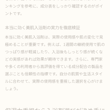
おすすめ入浴剤で心身ともにリフレッシュ
ンキングを参考に、成分表をしっかり確認するのがポイ
市販入浴剤で美肌と癒しのバスタイム実現
ントです。
疲労回復最強入浴剤で美肌も目指せる秘密
美肌入浴剤の香りと成分で心地よい休息を
本当に効く美肌入浴剤の実力を徹底検証
市販入浴剤で実感するしっとり美肌の秘訣
本当に効く美肌入浴剤は、実際の使用感や肌の変化で見
市販入浴剤でしっとり美肌を叶えるポイン
極めることが重要です。例えば、1週間の継続使用で肌の
ト
つっぱり感が軽減したり、入浴後もしっとり感が続くな
どの実感があれば効果が期待できます。さらに、専門家
美的観点で選ぶ美肌入浴剤の魅力を検証
や多くの利用者から高評価を得ている成分配合の製品を
ドラッグストアで手に入る美肌入浴剤の効
選ぶことも信頼性の指標です。自分の肌質や生活スタイ
果
ルに合わせて、実際の使用感を重視した選択を心がけま
本当に効くと評判の市販入浴剤を紹介
しょう。
美肌ランキング常連の入浴剤で肌をケア
しっとり感を実感できる美肌入浴剤の選び
方