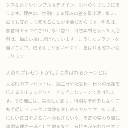
敏感肌にも使える入浴剤プレゼントの選び
クスな香りやシンプルなデザイン、肌へのやさしさにあ
方
ります。理由は、性別による好みの差を最小限に抑え、
誰でも安心して使えることが重要だからです。例えば、
入浴剤ブランドごとの成分比較と選定ポイ
無香料タイプやさりげない香り、自然素材を使った入浴
ント
剤は、幅広い層に選ばれています。こうしたブランドを
香り豊かな入浴剤で特別なリラックスタイ
選ぶことで、贈る相手が使いやすく、喜ばれる確率が高
ムを
まります。
おしゃれな入浴剤ギフトが伝える特別な思い
おしゃれな入浴剤ギフトで想いを形にする
入浴剤プレゼントが相手に喜ばれるシーンとは
方法
入浴剤のプレゼントは、誕生日や記念日、日々の感謝を
入浴剤ギフトの華やかなラッピングアイデ
伝えるタイミングなど、さまざまなシーンで喜ばれま
ア
す。その理由は、実用性が高く、特別な準備をしなくて
デザイン性高い入浴剤がプレゼントに人気
も手軽にリラックス体験を楽しめるからです。例えば、
の理由
忙しい毎日を送る方へのねぎらいや、季節の変わり目に
特別感を演出できる入浴剤の選び方とは
体調管理の一環として贈るなど、気持ちが伝わりやすい