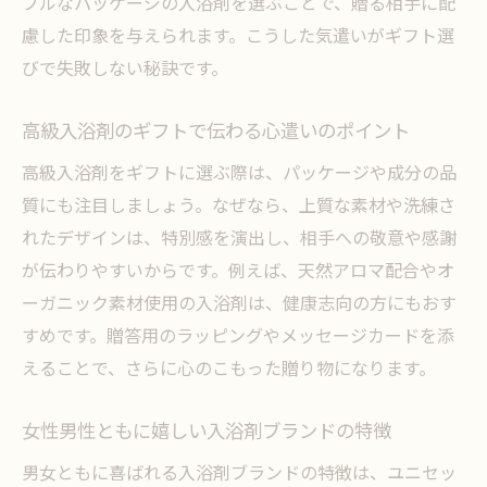
プルなパッケージの入浴剤を選ぶことで、贈る相手に配
高級入浴剤で味わうワンランク上のリラッ
慮した印象を与えられます。こうした気遣いがギフト選
クス
びで失敗しない秘訣です。
入浴剤で毎日の癒しを贈るプレゼントアイ
デア
高級入浴剤のギフトで伝わる心遣いのポイント
アロマ香る入浴剤で心身をリフレッシュす
高級入浴剤をギフトに選ぶ際は、パッケージや成分の品
る方法
質にも注目しましょう。なぜなら、上質な素材や洗練さ
プレゼント用入浴剤で癒しの時間を演出す
れたデザインは、特別感を演出し、相手への敬意や感謝
るコツ
が伝わりやすいからです。例えば、天然アロマ配合やオ
香りや成分にこだわる入浴剤の選び方とは
ーガニック素材使用の入浴剤は、健康志向の方にもおす
入浴剤の香り選びがギフトの印象を左右す
すめです。贈答用のラッピングやメッセージカードを添
る理由
えることで、さらに心のこもった贈り物になります。
成分に注目した入浴剤選びで安心を贈る方
女性男性ともに嬉しい入浴剤ブランドの特徴
法
無添加入浴剤ギフトのメリットと選び方
男女ともに喜ばれる入浴剤ブランドの特徴は、ユニセッ