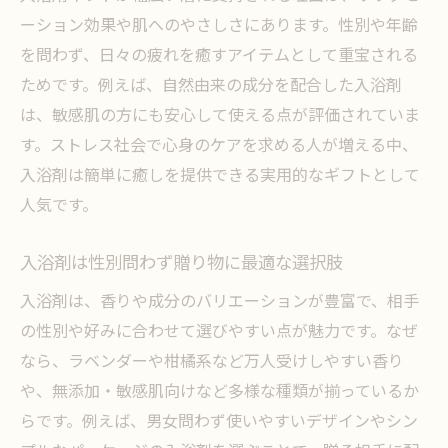
ーション効果や肌へのやさしさにあります。性別や年齢
入浴剤選びで性別を問わず喜ばれるコツ
を問わず、日々の疲れを癒すアイテムとして重宝される
男女向け入浴剤プレゼントの選び方ガイド
ためです。例えば、自然由来の成分を配合した入浴剤
入浴剤ブランドごとのおすすめポイント解
は、敏感肌の方にも安心して使える点が評価されていま
説
す。ストレス社会で心身のケアを求める人が増える中、
おしゃれな入浴剤ギフトの選び方と工夫
入浴剤は簡単に癒しを提供できる実用的なギフトとして
女性向け・男性向け入浴剤の違いと選び方
人気です。
失敗しない入浴剤選びでプレゼントを成功
入浴剤は性別問わず贈り物に最適な選択肢
へ
リラックス効果が高い入浴剤で大切な人へ癒し
入浴剤は、香りや成分のバリエーションが豊富で、相手
を
の性別や好みに合わせて選びやすい点が魅力です。なぜ
なら、ラベンダーや柑橘系など万人受けしやすい香り
入浴剤のリラックス効果が男女に与える癒
や、無添加・敏感肌向けなど多様な種類が揃っているか
し
らです。例えば、男女問わず使いやすいデザインやシン
疲れが取れる入浴剤プレゼントの選び方