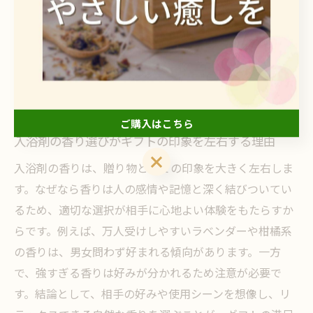
香りや成分にこだわる入浴剤の選び方
とは
ご購入はこちら
入浴剤の香り選びがギフトの印象を左右する理由
ご購入はこちら
入浴剤の香りは、贈り物としての印象を大きく左右しま
す。なぜなら香りは人の感情や記憶と深く結びついてい
るため、適切な選択が相手に心地よい体験をもたらすか
らです。例えば、万人受けしやすいラベンダーや柑橘系
の香りは、男女問わず好まれる傾向があります。一方
で、強すぎる香りは好みが分かれるため注意が必要で
す。結論として、相手の好みや使用シーンを想像し、リ