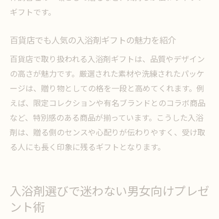
ブランド入浴剤ギフトでセンスをアピール
ギフトです。
する
百貨店でも人気の入浴剤ギフトの魅力を紹介
入浴剤ギフトで気持ちが伝わる贈り方の秘
訣
百貨店で取り扱われる入浴剤ギフトは、品質やデザイン
毎日の疲れに効く入浴剤がプレゼントに最適な
の高さが魅力です。厳選された素材や洗練されたパッケ
理由
ージは、贈り物としての格を一段と高めてくれます。例
えば、限定コレクションや有名ブランドとのコラボ商品
疲れが取れる入浴剤が贈り物に喜ばれる理
など、特別感のある商品が揃っています。こうした入浴
由
剤は、贈る側のセンスや心配りが伝わりやすく、受け取
入浴剤の効果で毎日を癒すプレゼントを選
る人にも長く印象に残るギフトとなります。
ぶ
高級入浴剤で味わう極上のリラックスタイ
ム
入浴剤選びで迷わない男女向けプレゼ
プレゼントにおすすめの入浴剤の選定基準
ント術
入浴剤で日常の疲れを癒すギフトアイデア