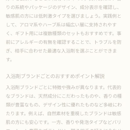
りの系統やパッケージのデザイン、成分表示を確認し、
入浴剤が性別問わず選ばれる理由を再確認
敏感肌の方には低刺激タイプを選びましょう。実践例と
入浴剤ギフトのマナーと注意点を押さえる
して、アロマ系やハーブ系は幅広い層に支持されやす
プレゼントに適した入浴剤の最終チェック
く、ギフト用には複数種類のセットもおすすめです。事
項目
前にアレルギーの有無を確認することで、トラブルを防
入浴剤プレゼントで失礼にならない贈り方
ぎ、相手に合わせた最適な入浴剤を選ぶことができま
とは
す。
結婚祝いにも最適な入浴剤ギフトのポイン
ト
入浴剤ブランドごとのおすすめポイント解説
入浴剤が贈答品として重宝される理由を解
入浴剤ブランドごとに特徴や強みが異なります。代表的
説
なブランドは、天然成分にこだわったものや、香りの種
類が豊富なもの、デザイン性に優れたものなど多岐にわ
たります。例えば、自然素材を重視したブランドは敏感
肌の方にも安心です。一方、香りや発泡タイプなどバリ