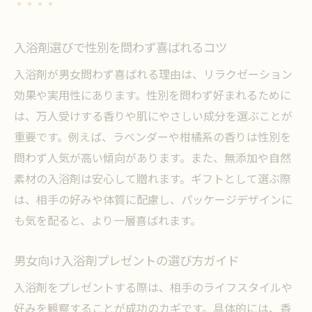
入浴剤ギフトで健康とリフレッシュを届け
る
入浴剤選びで性別を問わず喜ばれるコツ
ギフトにおすすめの入浴剤でセンスを演出する
入浴剤が男女問わず喜ばれる理由は、リラクゼーション
方法
効果や実用性にあります。性別を問わず好まれるために
センスが光る入浴剤ギフト選びのコツ
は、万人受けする香りや肌にやさしい成分を選ぶことが
入浴剤ブランドで差をつけるプレゼント術
重要です。例えば、ラベンダーや柑橘系の香りは性別を
おしゃれな入浴剤がギフトに最適な理由を
問わず人気が高い傾向があります。また、無添加や自然
解説
素材の入浴剤は安心して贈れます。ギフトとして選ぶ際
入浴剤ギフトの組み合わせアイデア集
は、相手の好みや体質に配慮し、パッケージデザインに
も気を配ると、より一層喜ばれます。
贈る相手別に選ぶ入浴剤のおすすめポイン
ト
男女向け入浴剤プレゼントの選び方ガイド
入浴剤プレゼントで心に残る贈り物を演出
する
入浴剤をプレゼントする際は、相手のライフスタイルや
好みを観察することが成功のカギです。具体的には、香
入浴剤が贈り物に選ばれる納得のポイント