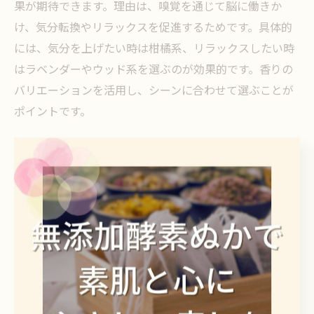
果が期待できます。理由は、嗅覚を通じて脳に働きか
け、気分転換やリラックスを促進するためです。具体的
には、気分を上げたい時は柑橘系、リラックスしたい時
はラベンダーやウッド系を選ぶのが効果的です。香りの
バリエーションを活用し、シーンに合わせて選ぶことが
ポイントです。
プレゼント用入浴剤で癒しの時間を演出するコツ
ギフト用入浴剤は、ラッピングやメッセージを添えるこ
とで、より心のこもった贈り物になります。理由は、視
覚的な美しさや個別のメッセージが特別感を高めるため
です。例えば、シンプルなリボンやオリジナルカードを
加えるだけで、贈る相手の印象に残るプレゼントに仕上
がります。ちょっとした工夫が、癒しの時間をより豊か
に演出します。