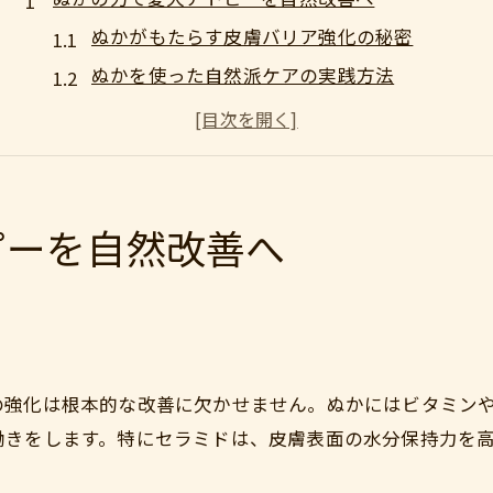
ぬかがもたらす皮膚バリア強化の秘密
ぬかを使った自然派ケアの実践方法
愛犬アトピー改善に役立つぬかの選び方
ぬかを活用した優しいスキンケア習慣
アトピー体質の犬にぬかが与える影響
ペットの皮膚バリアを支えるぬか活用術
ピーを自然改善へ
皮膚バリア維持に役立つぬかの活かし方
米ぬか配合ケアで肌環境を整えるコツ
ぬか成分が愛犬のアレルギー対策に貢献
日常生活でできるぬか活用のアイデア
の強化は根本的な改善に欠かせません。ぬかにはビタミン
季節ごとに変えるぬかケアのポイント
働きをします。特にセラミドは、皮膚表面の水分保持力を
米ぬかが導く安心スキンケアの実践法