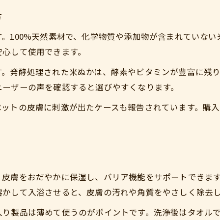
犬のアトピー対策に適したぬかの活用法
方
ぬか入りフードがもたらす栄養バランス
。100%天然素材で、化学物質や添加物が含まれていな
ぬかと一緒に摂りたい健康食材の選び方
安心して使用できます。
食物アレルギーとぬかの関係性を考察
す。発酵処理された米ぬかは、酵素やビタミンが豊富に残
かゆみ緩和を叶える自然派ケアのヒント
ユーザーの声を確認すると選びやすくなります。
ぬか活用で犬のかゆみを改善するコツ
ペットの皮膚に刺激が出たケースも報告されています。購
自然派ケアにぬかを取り入れる利点
かゆみ緩和に役立つぬかケア実践例
ご購入はこちら
ご購入はこちら
ぬかと保湿ケアの組み合わせ方法
愛犬がリラックスするぬかの使い方
、皮膚をおだやかに保湿し、バリア機能をサポートできま
溶かして入浴させると、皮膚の汚れや角質をやさしく除去
入り製品は薄めて使うのがポイントです。洗浄後はタオル