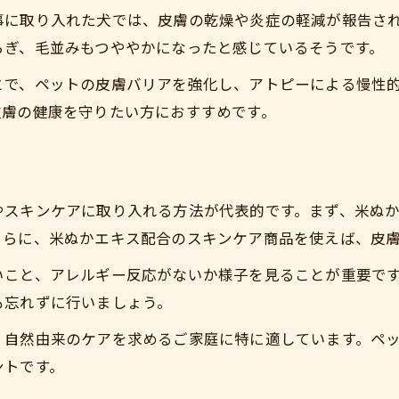
米ぬかで叶える低刺激スキンケア習慣
事に取り入れた犬では、皮膚の乾燥や炎症の軽減が報告さ
肌トラブルに強い米ぬか成分の働き方
らぎ、毛並みもつややかになったと感じているそうです。
米ぬかを使った自宅ケアの手順とコツ
とで、ペットの皮膚バリアを強化し、アトピーによる慢性
愛犬の敏感肌に優しい米ぬかの選び方
皮膚の健康を守りたい方におすすめです。
米ぬか配合アイテムの活用メリット
アトピー症状ならぬか習慣が役立つ理由
ぬかがアトピー症状に働きかける仕組み
やスキンケアに取り入れる方法が代表的です。まず、米ぬ
毎日のぬかケアがもたらす長期的効果
さらに、米ぬかエキス配合のスキンケア商品を使えば、皮
アトピー緩和に必要なぬかの取り入れ方
いこと、アレルギー反応がないか様子を見ることが重要で
ぬか習慣で改善した実例と飼い主の声
も忘れずに行いましょう。
他の自然療法とぬかの相乗効果を解説
、自然由来のケアを求めるご家庭に特に適しています。ペ
健康管理に役立つ食事とぬかの関係性
ントです。
食事にぬかを加えるメリットと注意点