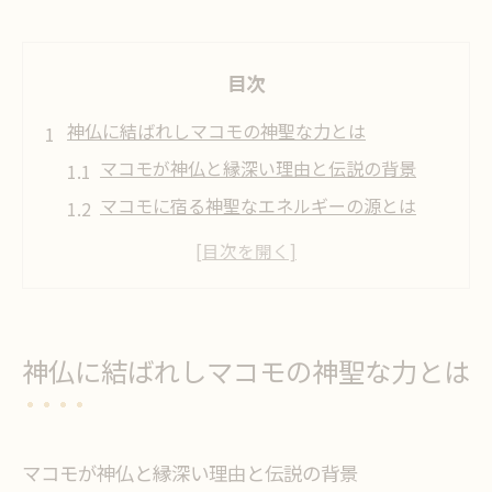
目次
神仏に結ばれしマコモの神聖な力とは
マコモが神仏と縁深い理由と伝説の背景
マコモに宿る神聖なエネルギーの源とは
神仏の場で重視されるマコモの象徴性
マコモが選ばれる神事の本質と意味
マコモと神仏を結ぶ日本古来の信仰解説
マコモとスピリチュアルな浄化体験を探る
神仏に結ばれしマコモの神聖な力とは
マコモを使った浄化のスピリチュアル体験
談
マコモの浄化力と心身への働きかけ方
マコモが神仏と縁深い理由と伝説の背景