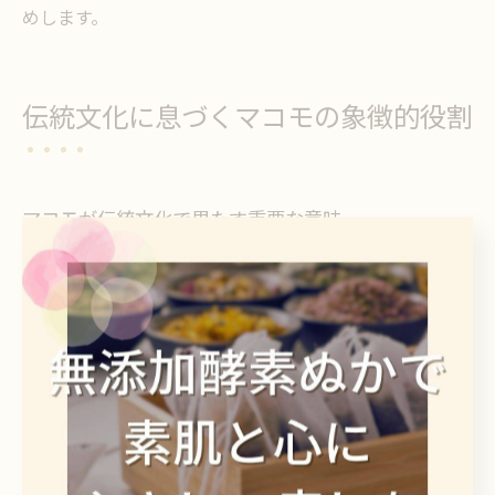
めします。
伝統文化に息づくマコモの象徴的役割
マコモが伝統文化で果たす重要な意味
マコモは、古代より日本の伝統文化において神聖視され
てきた植物です。その存在は単なる植物にとどまらず、
「神が宿る草」としての象徴的な意味を持ち、神事や仏
事に欠かせない役割を果たしています。多くの神社や仏
閣では、マコモを用いて場の浄化や神聖な空間の創出が
行われてきました。
なぜマコモが重要視されたのかというと、その強い生命