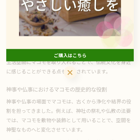
力や水辺に自生する性質が「清浄」「再生」「エネルギ
ー」の象徴とされたためです。例えば、出雲大社や伊勢
神宮などの由緒ある神社でも、儀式や祭事でマコモが使
用されてきた記録があります。
このように、マコモは日本人の精神文化や信仰と深く結
び付き、現代でもその神聖な意味を受け継いでいます。
ご購入はこちら
生活空間にマコモを取り入れることで、伝統文化を身近
ご購入はこちら
に感じることができる点も注目されています。
神事や仏事におけるマコモの歴史的な役割
神事や仏事の場面でマコモは、古くから浄化や結界の役
割を担ってきました。例えば、神社の祭礼や仏教の法要
では、マコモを敷物や装飾として用いることで、空間を
神聖なものへと変化させています。