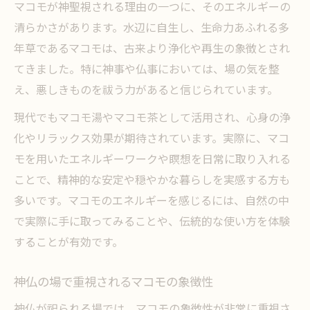
マコモが神聖視される理由の一つに、そのエネルギーの
古事記や日本書紀に見る真菰と神話の関係
清らかさがあります。水辺に自生し、生命力あふれる多
真菰を通じて伝わる神道の自然観と信仰
年草であるマコモは、古来より浄化や再生の象徴とされ
てきました。特に神事や仏事においては、場の気を整
マコモを活用したエネルギーワークの魅力
え、悪しきものを祓う力があると信じられています。
マコモを用いたエネルギーワークの基本
エネルギー調整に役立つマコモの使い方
現代でもマコモ湯やマコモ茶として活用され、心身の浄
化やリラックス効果が期待されています。実際に、マコ
真菰とスピリチュアルなワークの実践例
モを用いたエネルギーワークや瞑想を日常に取り入れる
マコモで感じる心身のバランスと整え方
ことで、精神的な安定や穏やかな暮らしを実感する方も
マコモのエネルギーを引き出すコツ紹介
多いです。マコモのエネルギーを感じるには、自然の中
五穀豊穣や無病息災を願うマコモ信仰
で実際に手に取ってみることや、伝統的な使い方を体験
五穀豊穣を祈るマコモ信仰の歴史と由来
することが有効です。
無病息災を願う儀式とマコモの関わり方
マコモが守り伝える日本の祈願文化
神仏の場で重視されるマコモの象徴性
マコモ信仰が持つ暮らしへの影響とは
神仏が祀られる場では、マコモの象徴性が非常に重視さ