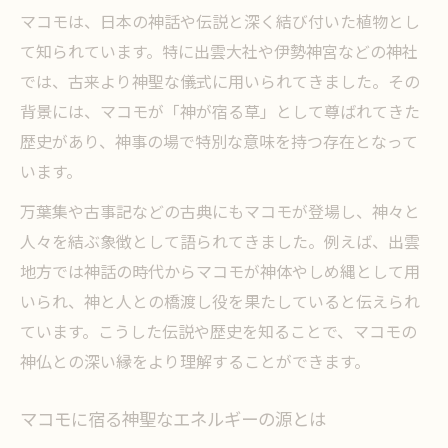
マコモがもたらす空間浄化の実践ポイント
マコモは、日本の神話や伝説と深く結び付いた植物とし
スピリチュアルな場でのマコモの使い方解
て知られています。特に出雲大社や伊勢神宮などの神社
説
では、古来より神聖な儀式に用いられてきました。その
マコモ蒸しのスピリチュアルな意味と体感
背景には、マコモが「神が宿る草」として尊ばれてきた
伝統文化に息づくマコモの象徴的役割
歴史があり、神事の場で特別な意味を持つ存在となって
います。
マコモが伝統文化で果たす重要な意味
神事や仏事におけるマコモの歴史的な役割
万葉集や古事記などの古典にもマコモが登場し、神々と
人々を結ぶ象徴として語られてきました。例えば、出雲
マコモとしめ縄の関係と文化的背景
地方では神話の時代からマコモが神体やしめ縄として用
真菰が伝統行事にもたらす神聖な力
いられ、神と人との橋渡し役を果たしていると伝えられ
マコモが伝える日本人の信仰と世界観
ています。こうした伝説や歴史を知ることで、マコモの
真菰が神道と結びつく理由を解説
神仏との深い縁をより理解することができます。
真菰が神道で重視される由来と象徴性
神道の祭祀で用いられる真菰の意味とは
マコモに宿る神聖なエネルギーの源とは
マコモと麻の関係が示す神道の陰陽思想