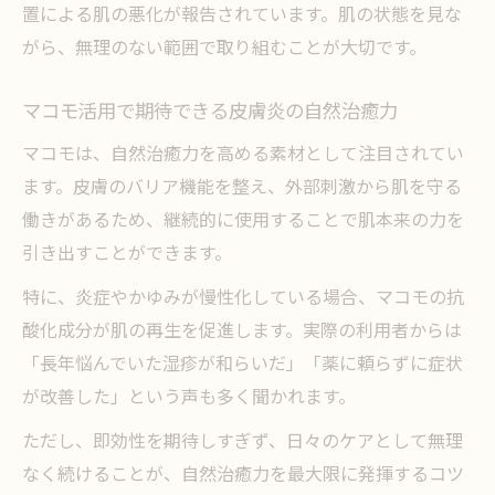
米ぬかとマコモの主成分が皮膚に与える効
置による肌の悪化が報告されています。肌の状態を見な
果
がら、無理のない範囲で取り組むことが大切です。
敏感肌にも安心な無添加・低刺激の選び方
マコモ活用で期待できる皮膚炎の自然治癒力
ガイド
マコモは、自然治癒力を高める素材として注目されてい
ぬか皮膚炎改善に役立つマコモの成分比較
ます。皮膚のバリア機能を整え、外部刺激から肌を守る
米ぬかアレルギー症状を避ける成分の見極
働きがあるため、継続的に使用することで肌本来の力を
め方
引き出すことができます。
安全な自然療法のための成分表示チェック
法
特に、炎症やかゆみが慢性化している場合、マコモの抗
酸化成分が肌の再生を促進します。実際の利用者からは
「長年悩んでいた湿疹が和らいだ」「薬に頼らずに症状
が改善した」という声も多く聞かれます。
ただし、即効性を期待しすぎず、日々のケアとして無理
なく続けることが、自然治癒力を最大限に発揮するコツ