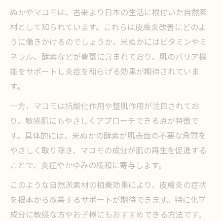
ぬかやマコモは、古来より日本の生活に根付いた自然素
米ぬかが持つ皮膚炎改善への有効成分を徹
材として知られています。これらは皮膚炎改善にどのよ
底解説
うに働きかけるのでしょうか。米ぬかにはビタミンやミ
マコモと米ぬかの組み合わせによるセルフ
ネラル、酵素などが豊富に含まれており、肌のバリア機
ケア実践法
能をサポートし炎症を和らげる効果が期待されていま
米ぬかアレルギー症状への正しい対処と注
す。
意点
一方、マコモは抗酸化作用や整肌作用が注目されてお
ぬか漬けの摂取で期待する皮膚炎改善の可
り、敏感肌にもやさしくアプローチできる点が特徴で
能性
す。具体的には、米ぬかの酵素が肌表面の不要な角質を
米ぬか使用時にかぶれやかゆみを防ぐポイ
やさしく取り除き、マコモの成分が肌の再生を促進する
ント
ことで、炎症やかゆみの緩和に寄与します。
敏感肌も安心できるマコモ活用法とは
このような自然派素材の相乗効果により、皮膚炎の症状
敏感肌向けマコモの選び方と安全な使い方
を根本から改善するサポートが期待できます。特に化学
のコツ
成分に敏感な方やお子様にもおすすめできる方法です。
マコモでぬか皮膚炎改善を目指すセルフケ