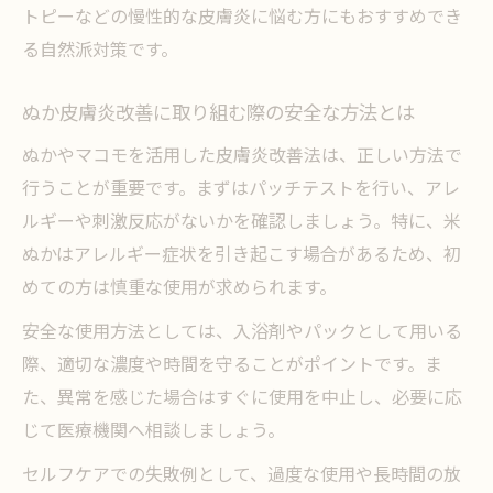
トピーなどの慢性的な皮膚炎に悩む方にもおすすめでき
ぬか漬け摂取と皮膚炎改善における注意点
る自然派対策です。
マコモのアレルギーリスクと対策ポイント
ぬか皮膚炎改善に取り組む際の安全な方法とは
米ぬかとマコモの力で炎症を和らげる秘訣
ぬか皮膚炎改善に効くマコモの活用タイミ
ぬかやマコモを活用した皮膚炎改善法は、正しい方法で
ング
行うことが重要です。まずはパッチテストを行い、アレ
米ぬかの保湿作用が炎症を抑える理由と根
ルギーや刺激反応がないかを確認しましょう。特に、米
拠
ぬかはアレルギー症状を引き起こす場合があるため、初
めての方は慎重な使用が求められます。
マコモが持つ抗炎症成分と皮膚への働き
米ぬかアトピー悪化のリスクと安全な使い
安全な使用方法としては、入浴剤やパックとして用いる
方
際、適切な濃度や時間を守ることがポイントです。ま
た、異常を感じた場合はすぐに使用を中止し、必要に応
米ぬかとマコモでかぶれを早く治すセルフ
じて医療機関へ相談しましょう。
ケア法
成分解説から始める安全な自然療法の選び方
セルフケアでの失敗例として、過度な使用や長時間の放