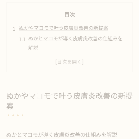
目次
ぬかやマコモで叶う皮膚炎改善の新提案
ぬかとマコモが導く皮膚炎改善の仕組みを
解説
マコモと米ぬかの相乗効果で肌トラブル対
策
ぬか皮膚炎改善に取り組む際の安全な方法
とは
ぬかやマコモで叶う皮膚炎改善の新提
マコモ活用で期待できる皮膚炎の自然治癒
案
力
マコモと米ぬか利用時の注意点とリスク回
避策
ぬかとマコモが導く皮膚炎改善の仕組みを解説
自然派セルフケアに学ぶ米ぬかの役割