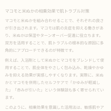
ア習慣
マコモと米ぬかの相乗効果で肌トラブル対策
マコモと米ぬかの刺激性やアレルギー検査
マコモと米ぬかを組み合わせることで、それぞれの良さ
の重要性
が引き出されます。マコモは肌の炎症を抑える働きがあ
敏感肌が避けたい原料や成分とマコモの特
り、米ぬかは保湿やターンオーバー促進に役立ちます。
徴
双方を活用することで、肌トラブルの根本的な原因に多
マコモ活用で肌のバリア機能を高める秘訣
角的にアプローチできるのが特徴です。
を紹介
例えば、入浴剤として米ぬかとマコモをブレンドして使
アレルギーやかぶれ予防を意識したケア術
用することで、肌全体をやさしく包み込み、乾燥やかゆ
ぬか皮膚炎改善のためのアレルギー検査活
みを抑える効果が実感しやすくなります。実際に、米ぬ
用法
かとマコモを併用したセルフケアで「かゆみが軽減し
米ぬかやマコモ使用時のパッチテスト実践
た」「赤みが引いた」という体験談も多く寄せられてい
方法
ます。
米ぬかかぶれやかゆみを防ぐセルフケアの
このように、相乗効果を意識した活用法は、敏感肌やア
基本