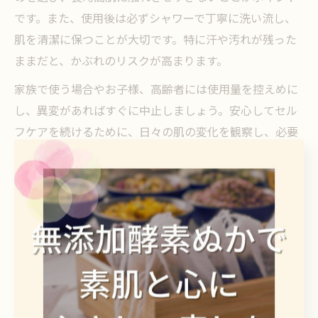
です。また、使用後は必ずシャワーで丁寧に洗い流し、
肌を清潔に保つことが大切です。特に汗や汚れが残った
ままだと、かぶれのリスクが高まります。
家族で使う場合やお子様、高齢者には使用量を控えめに
し、異変があればすぐに中止しましょう。安心してセル
フケアを続けるために、日々の肌の変化を観察し、必要
に応じて専門家にも相談することをおすすめします。
敏感肌も安心できるマコモ活用法とは
敏感肌向けマコモの選び方と安全な使い方のコツ
敏感肌の方がぬかやマコモを使ったセルフケアを始める