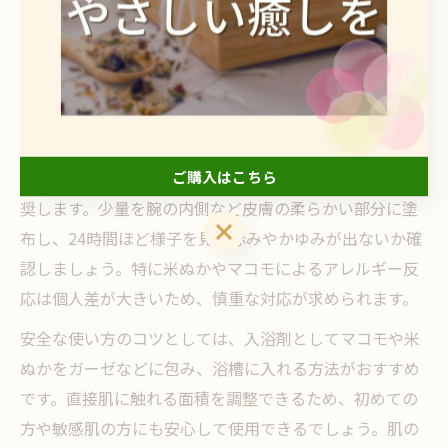
際、最も重視すべきは「原料の純度」と「添加物の有
無」です。マコモは伝統的に利用されてきた天然素材で
すが、製品によっては保存料や香料が加えられている場
合があります。使用前に成分表示を確認し、できる限り
自然由来のものを選ぶことが大切です。
ご購入はこちら
加えて、初めてマコモを使う場合は、パッチテストを推
奨します。少量を腕の内側など皮膚の柔らかい部分に塗
ご購入はこちら
布し、24時間ほど様子を見て赤みやかゆみが出ないか確
認しましょう。特に米ぬかやマコモによるアレルギー反
応は個人差が大きいため、慎重な対応が求められます。
安全な使い方のコツとしては、入浴剤としてマコモや米
ぬかをガーゼなどに包み、浴槽に入れる方法がおすすめ
です。直接肌に触れる面積を調整できるため、初めての
方や敏感肌の方にも安心して使用できるでしょう。肌の