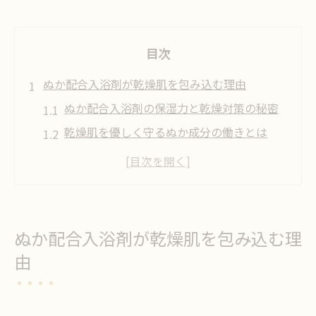
目次
ぬか配合入浴剤が乾燥肌を包み込む理由
ぬか配合入浴剤の保湿力と乾燥対策の秘密
乾燥肌を優しく守るぬか成分の働きとは
ぬか配合入浴剤が肌のバリア機能を支える
理由
乾燥肌おすすめぬか入浴剤でうるおい実感
ぬか入浴剤で乾燥肌がしっとり変わる仕組
ぬか配合入浴剤が乾燥肌を包み込む理
み
由
しっとり肌へ導く保湿ケアの新常識
ぬか入浴剤で始める最新乾燥肌保湿ルーチ
ン