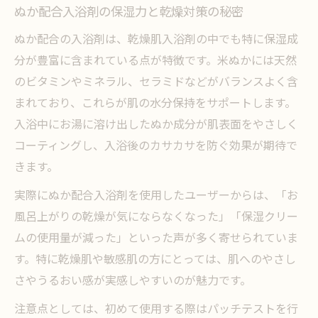
ぬか配合入浴剤の保湿力と乾燥対策の秘密
保湿力の高いぬか配合入浴剤の選び方ポイ
ぬか配合の入浴剤は、乾燥肌入浴剤の中でも特に保湿成
ント
分が豊富に含まれている点が特徴です。米ぬかには天然
お風呂で叶う乾燥肌ケアとぬかの役割
のビタミンやミネラル、セラミドなどがバランスよく含
しっとり肌へ導く保湿入浴剤ランキング活
まれており、これらが肌の水分保持をサポートします。
用法
入浴中にお湯に溶け出したぬか成分が肌表面をやさしく
ぬか成分を活かした保湿ケアの新習慣
コーティングし、入浴後のカサカサを防ぐ効果が期待で
敏感肌にもぴったりな天然ぬかの力
きます。
敏感肌も安心して使えるぬか入浴剤の特徴
実際にぬか配合入浴剤を使用したユーザーからは、「お
天然ぬか配合入浴剤で刺激を抑える理由
風呂上がりの乾燥が気にならなくなった」「保湿クリー
ぬか入浴剤が敏感肌のかゆみを和らげる仕
ムの使用量が減った」といった声が多く寄せられていま
組み
す。特に乾燥肌や敏感肌の方にとっては、肌へのやさし
さやうるおい感が実感しやすいのが魅力です。
皮膚科推奨ぬか入浴剤の安全性と効果
敏感肌おすすめのぬか入浴剤選びのコツ
注意点としては、初めて使用する際はパッチテストを行