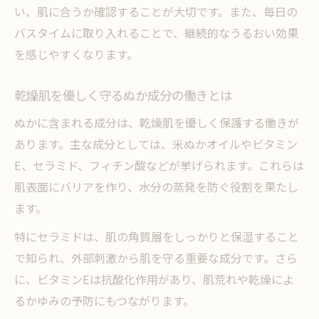
お風呂上がりのカサカサ対策に役立つ方法
い、肌に合うか確認することが大切です。また、毎日の
バスタイムに取り入れることで、継続的なうるおい効果
ぬか入浴剤でお風呂後の乾燥肌を防ぐコツ
を感じやすくなります。
カサカサ肌改善に役立つぬか保湿ケア実践
法
乾燥肌を優しく守るぬか成分の働きとは
お風呂後もしっとり続くぬか入浴剤の使い
ぬかに含まれる成分は、乾燥肌を優しく保護する働きが
方
あります。主な成分としては、米ぬかオイルやビタミン
乾燥肌かゆみ止めにぬか配合入浴剤は有効
E、セラミド、フィチン酸などが挙げられます。これらは
か
肌表面にバリアを作り、水分の蒸発を防ぐ役割を果たし
入浴後におすすめぬか入浴剤活用術を紹介
ます。
乾燥肌に悩む女性が注目する入浴習慣
特にセラミドは、肌の角質層をしっかりと保湿すること
ぬか入浴剤で叶える乾燥肌女性の新習慣
で知られ、外部刺激から肌を守る重要な成分です。さら
毎日のバスタイムにおすすめのぬか保湿法
に、ビタミンEは抗酸化作用があり、肌荒れや乾燥によ
乾燥肌女性が支持するぬか配合入浴剤の魅
るかゆみの予防にもつながります。
力