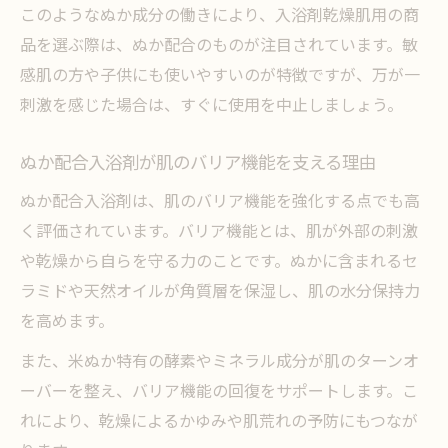
このようなぬか成分の働きにより、入浴剤乾燥肌用の商
ぬか配合入浴剤で続けるしっとりケア習慣
品を選ぶ際は、ぬか配合のものが注目されています。敏
乾燥肌入浴剤ランキングでぬか製品が人気
感肌の方や子供にも使いやすいのが特徴ですが、万が一
の理由
刺激を感じた場合は、すぐに使用を中止しましょう。
もし入浴剤で肌が痒くなるなら選び方が鍵
ぬか入浴剤を選ぶ際の痒み対策ポイント
ぬか配合入浴剤が肌のバリア機能を支える理由
痒みを防ぐぬか配合入浴剤の成分チェック
ぬか配合入浴剤は、肌のバリア機能を強化する点でも高
法
く評価されています。バリア機能とは、肌が外部の刺激
敏感肌向けぬか入浴剤の安全な選び方とは
や乾燥から自らを守る力のことです。ぬかに含まれるセ
ラミドや天然オイルが角質層を保湿し、肌の水分保持力
ぬか入浴剤で痒みを抑えたい方の注意点
を高めます。
乾燥肌で痒みが気になる人にぬか入浴剤の
勧め
また、米ぬか特有の酵素やミネラル成分が肌のターンオ
ーバーを整え、バリア機能の回復をサポートします。こ
れにより、乾燥によるかゆみや肌荒れの予防にもつなが