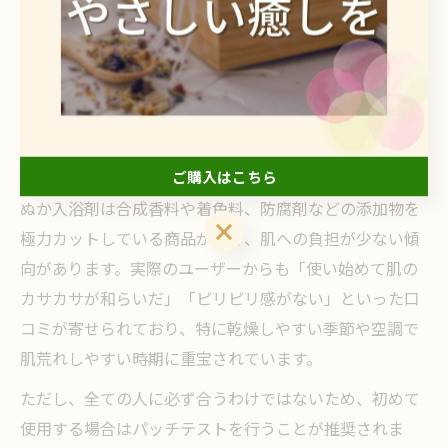
成分に注目することが大切です。ぬか配合入浴剤は、天
然由来の保湿成分が豊富に含まれており、肌への刺激が
抑えられている点が大きな特徴です。特に米ぬか由来の
成分は古くから日本人の肌ケアに用いられてきた実績が
あり、敏感肌でも安心して使用できると評価されていま
す。
ご購入はこちら
ぬか入浴剤は合成香料や着色料、防腐剤などの添加物を
ご購入はこちら
極力カットしている商品が多く、肌への負担が少ない傾
向があります。実際のユーザーからも「使い始めて肌の
カサカサが和らいだ」「ピリピリ感がない」といった口
コミが寄せられており、特に乾燥しやすい季節や空調で
肌荒れしやすい時期に重宝されています。
ただし、全ての人に必ず合うわけではないため、初めて
使用する場合はパッチテストを行うことが推奨されま