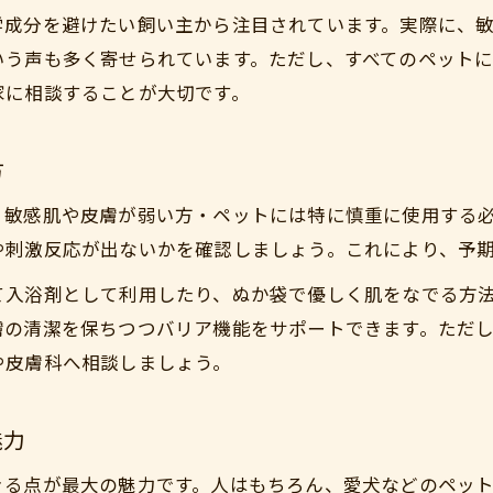
ぬか活用術で見直す自然派の暮らし方
学成分を避けたい飼い主から注目されています。実際に、
人とペット両方に役立つぬかの工夫例
いう声も多く寄せられています。ただし、すべてのペット
ぬかの優しさが広がる新しい健康習慣
家に相談することが大切です。
米ぬかを使った家族みんなの健康サポート
ペットにも安心なぬかの取り入れ方
方
アトピー対策ならぬかを取り入れた新習慣
、敏感肌や皮膚が弱い方・ペットには特に慎重に使用する
ぬかを使ったアトピー対策の基礎知識
や刺激反応が出ないかを確認しましょう。これにより、予
米ぬかの力で敏感肌を穏やかにケア
て入浴剤として利用したり、ぬか袋で優しく肌をなでる方
ぬか習慣がもたらすアトピー改善実例
膚の清潔を保ちつつバリア機能をサポートできます。ただ
人とペットに優しいアトピー対策法
や皮膚科へ相談しましょう。
ぬかを活用したデトックス生活のすすめ
米ぬかの力で家族まるごと健康体験
魅力
米ぬかの栄養で家族の元気をサポート
きる点が最大の魅力です。人はもちろん、愛犬などのペッ