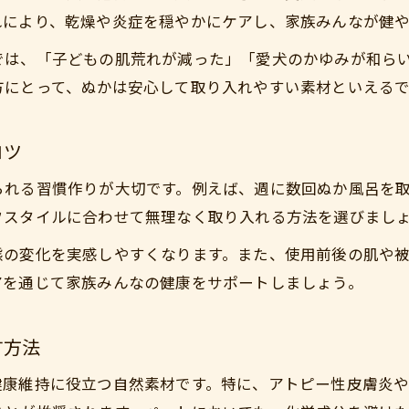
家族みんなで実感する米ぬか健康法
れにより、乾燥や炎症を穏やかにケアし、家族みんなが健
ぬか生活で得られる健康体験の声
では、「子どもの肌荒れが減った」「愛犬のかゆみが和ら
米ぬかがもたらす体質改善のステップ
方にとって、ぬかは安心して取り入れやすい素材といえる
ペットも喜ぶ米ぬかの活用ポイント
ペットも喜ぶぬか活用法を徹底解説
コツ
ペットにやさしいぬかの取り入れ方
られる習慣作りが大切です。例えば、週に数回ぬか風呂を
犬の肌ケアに最適なぬか活用術
フスタイルに合わせて無理なく取り入れる方法を選びまし
ぬかで叶えるペットの健康サポート法
ご購入はこちら
ご購入はこちら
態の変化を実感しやすくなります。また、使用前後の肌や
ペットも安心なぬかの選び方と注意点
アを通じて家族みんなの健康をサポートしましょう。
毎日のケアに役立つぬかの使い分け
す方法
健康維持に役立つ自然素材です。特に、アトピー性皮膚炎