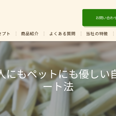
お問い合わ
セプト
商品紹介
よくある質問
当社の特徴
酵素
ぬか
人にもペットにも優しい
発酵
ート法
マコモ
保湿