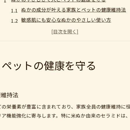
ぬかの成分が叶える家族とペットの健康維持法
敏感肌にも安心なぬかのやさしい使い方
人とペットの健やかさを支えるぬかの魅力
ぬか習慣で毎日の健康をサポートするコツ
自然由来ぬかで優しく体質改善を目指す方法
自然素材ぬかで始める穏やかなケア生活
とペットの健康を守る
自然素材のぬかで叶える安心ケアの基本
ぬかを使った穏やかな生活の始め方
ぬかケアがもたらす日常のやさしい変化
康維持法
家族とペットに優しいぬか生活のメリット
どの栄養素が豊富に含まれており、家族全員の健康維持に
ぬかの選び方と正しい活用ポイント
リア機能強化に寄与します。特に米ぬか由来のセラミドは
人にもペットにも優しいぬか活用術の魅力