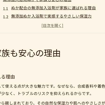
ぬか配合の無添加入浴剤が家族に選ばれる理由
無添加ぬか入浴剤で実感するやさしい保湿力
ドラッグストアで選ぶ無添加ぬか入浴剤の魅力
家族全員が安心できる無添加入浴剤の選び方
ぬか成分が叶える敏感肌へのやさしさと保湿
敏感肌の方へぬか成分無添加入浴剤の魅力
家族も安心の理由
敏感肌にやさしいぬか成分無添加入浴剤の特徴
無添加ぬか入浴剤で肌荒れを防ぐポイント
ぬか成分配合の入浴剤がもたらす保湿効果
れる理由
敏感肌の家族に無添加入浴剤ぬかをおすすめする理
して使える点が大きな魅力です。なぜなら、合成香料や着
オーガニック無添加ぬか入浴剤の選び方ガイド
が少なく、トラブルのリスクを抑えられるからです。
お風呂時間を変えるぬか配合の無添加入浴剤
から親しまれており、その自然な保湿力や肌へのやさしさ