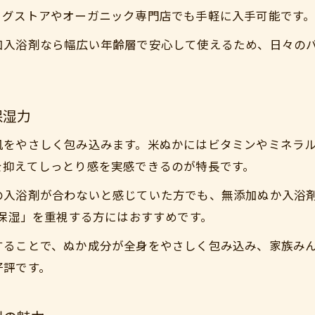
ぬか配合無添加入浴剤で変わる家族のバスタイム
ッグストアやオーガニック専門店でも手軽に入手可能です
お風呂時間を豊かにするぬか無添加入浴剤の効果
加入浴剤なら幅広い年齢層で安心して使えるため、日々の
無添加ぬか入浴剤が叶えるリラックス習慣
おすすめのぬか無添加入浴剤の選び方と使い方
ドラッグストアで手に入る無添加ぬか入浴剤の実力
保湿力
無添加入浴剤選びで失敗しないぬか活用術
肌をやさしく包み込みます。米ぬかにはビタミンやミネラ
失敗しない無添加ぬか入浴剤選びのポイント解説
を抑えてしっとり感を実感できるのが特長です。
ぬか成分入り無添加入浴剤を選ぶコツと注意点
の入浴剤が合わないと感じていた方でも、無添加ぬか入浴
無添加ぬか入浴剤と市販品の違いを見極める方法
 保湿」を重視する方にはおすすめです。
ぬか無添加入浴剤で家族みんなが安心できる理由
することで、ぬか成分が全身をやさしく包み込み、家族み
入浴剤無添加おすすめのぬか配合タイプ比較
好評です。
自然派オーガニック無添加入浴剤ぬかの効果
自然派無添加ぬか入浴剤がもたらす美肌効果