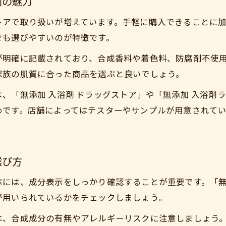
剤の魅力
オーガニック無添加入浴剤ぬかの選び方と特徴
トアで取り扱いが増えています。手軽に購入できることに
ぬか成分無添加入浴剤で実感するうるおい力
でも選びやすいのが特徴です。
無添加ぬか入浴剤のオーガニック人気ランキング
が明確に記載されており、合成香料や着色料、防腐剤不使
ぬか配合入浴剤が自然派志向に支持される理由
家族の肌質に合った商品を選ぶと良いでしょう。
ぬか成分が叶える保湿たっぷりの無添加入浴剤
、「無添加 入浴剤 ドラッグストア」や「無添加 入浴剤
ぬか成分無添加入浴剤が保湿をサポートする仕組み
めです。店舗によってはテスターやサンプルが用意されて
無添加ぬか入浴剤でしっとり肌を実感するコツ
保湿力に優れたぬか無添加入浴剤の選び方
ご購入はこちら
ご購入はこちら
無添加入浴剤ぬかで赤ちゃんも家族も安心保湿
選び方
入浴剤無添加ぬかの保湿効果を徹底比較
ぶには、成分表示をしっかり確認することが重要です。「
が用いられているかをチェックしましょう。
、合成成分の有無やアレルギーリスクに注意しましょう。