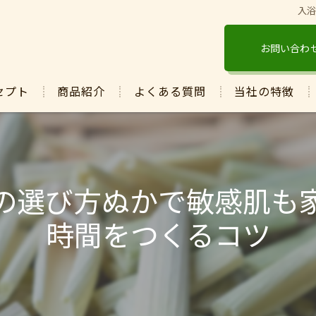
入
お問い合わ
セプト
商品紹介
よくある質問
当社の特徴
酵素
ぬか
の選び方ぬかで敏感肌も
発酵
時間をつくるコツ
マコモ
保湿