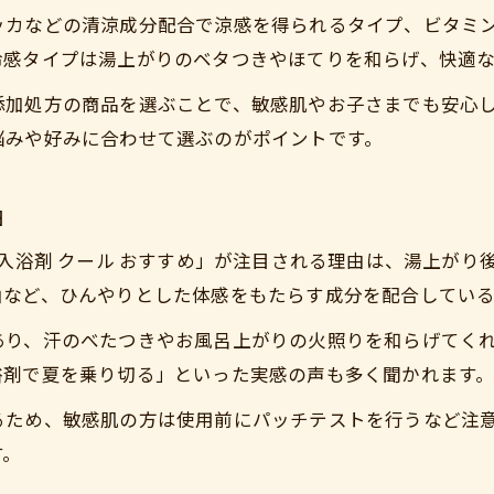
入浴剤の効果で寝苦しい夏夜を快適に過ごす
ッカなどの清涼成分配合で涼感を得られるタイプ、ビタミ
夏の夜は入浴剤でクールダウンと疲労回復を両立
冷感タイプは湯上がりのベタつきやほてりを和らげ、快適
入浴剤で体温調整し夏の睡眠の質を向上
加処方の商品を選ぶことで、敏感肌やお子さまでも安心し
夏の定番！入浴剤を活用した快眠ルーティン
悩みや好みに合わせて選ぶのがポイントです。
入浴剤 夏 効果で夜のリラックスを深める方法
スースーする入浴剤で夏の眠りを快適に
由
スースーする入浴剤で夏の寝つきが変わる理由
「入浴剤 クール おすすめ」が注目される理由は、湯上が
メントール配合入浴剤で涼感と安眠を得るコツ
油など、ひんやりとした体感をもたらす成分を配合してい
入浴剤夏バブの爽快感で夜の暑さを忘れる
あり、汗のべたつきやお風呂上がりの火照りを和らげてく
夏の眠りに最適な入浴剤の選び方と使い方
浴剤で夏を乗り切る」といった実感の声も多く聞かれます
クール系入浴剤で快適な夏のバスタイム習慣
ため、敏感肌の方は使用前にパッチテストを行うなど注意
入浴剤の夏向けおすすめタイプを徹底解説
す。
夏におすすめの入浴剤タイプとその特徴