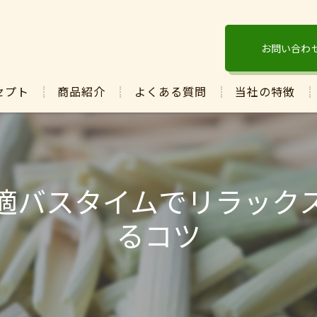
お問い合わ
セプト
商品紹介
よくある質問
当社の特徴
酵素
ぬか
適バスタイムでリラック
発酵
るコツ
マコモ
保湿