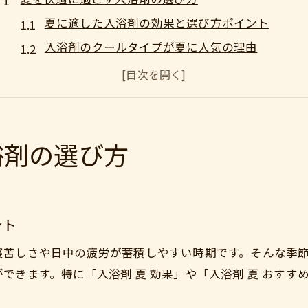
夏に適した入浴剤の効果と選び方ポイント
入浴剤のクールタイプが夏に人気の理由
入浴剤で夏バテ予防と美肌を同時に叶える方法
夏向け入浴剤の香り選びでリラックス度アップ
敏感肌にも優しい夏用入浴剤の選び方
入浴剤で叶える涼やかバスタイム体験
浴剤の選び方
入浴剤のクール効果で夏の暑さを和らげる体験
入浴剤夏おすすめアイテムで涼感バスタイム
汗ばむ夜も入浴剤で爽やかなリラックスタイム
ント
スースーする入浴剤で夏を乗り切る方法
寝苦しさや日中の疲労が蓄積しやすい時期です。そんな季
入浴剤の香りで涼やかさを感じる秘訣
できます。特に「入浴剤 夏 効果」や「入浴剤 夏 おす
暑い夜に効果的な入浴剤活用術