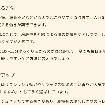
入浴剤夏おすすめランキングのポイント解説
える方法
クールタイプ入浴剤の選び方と使いこなし術
不振、睡眠不足などが原因で起こりやすくなります。入浴
入浴剤夏用で毎日のバスタイムが楽しくなる理由
整える働きが期待できます。
肌悩みに寄り添う夏向け入浴剤の選び方
選ぶことで、冷房や紫外線による肌の乾燥をケアしつつ、
夏の肌悩み対策に役立つ入浴剤の秘密
合タイプが人気です。
夏の乾燥や日焼けに入浴剤が効果的な理由
湯に10～15分ゆっくり浸かるのが理想的です。夏でも毎日
入浴剤で夏の肌荒れを防ぐ成分と選び方
く続けやすいケア方法と言えるでしょう。
敏感肌にも安心な夏用入浴剤のポイント
ご購入はこちら
ご購入はこちら
入浴剤夏用で美肌を保つ毎日のケア方法
度アップ
入浴剤で感じる夏のうるおい実感術
夏はリフレッシュ効果やリラックス効果の高い香りが人気
 おすすめ」として多く選ばれています。
ッシュさせたりする働きがあり、夏特有の寝苦しさやスト