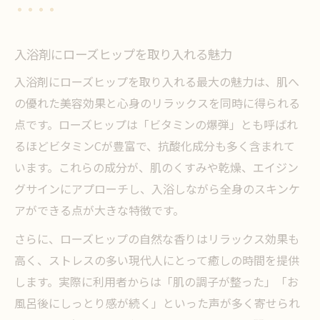
ローズヒップ入浴剤の保湿と保護効果
敏感肌に嬉しい入浴剤の選び方ポイント
肌荒れ対策に役立つ入浴剤の特徴とは
入浴剤にローズヒップを取り入れる魅力
ローズヒップ配合入浴剤の安全性も解説
入浴剤にローズヒップを取り入れる最大の魅力は、肌へ
リラックスも叶うローズヒップ入浴タイム
の優れた美容効果と心身のリラックスを同時に得られる
ローズヒップ入浴剤で心も体も癒やされる
点です。ローズヒップは「ビタミンの爆弾」とも呼ばれ
理由
るほどビタミンCが豊富で、抗酸化成分も多く含まれて
います。これらの成分が、肌のくすみや乾燥、エイジン
入浴剤の香りによるリラックス効果とは
グサインにアプローチし、入浴しながら全身のスキンケ
ストレス軽減に役立つ入浴剤の選び方
アができる点が大きな特徴です。
リラックスタイムに最適な入浴剤の活用法
さらに、ローズヒップの自然な香りはリラックス効果も
毎日の疲れを癒やす入浴剤の楽しみ方
高く、ストレスの多い現代人にとって癒しの時間を提供
入浴剤選びなら天然ローズヒップが人気の理由
します。実際に利用者からは「肌の調子が整った」「お
天然ローズヒップ入浴剤の魅力を徹底解説
風呂後にしっとり感が続く」といった声が多く寄せられ
入浴剤選びで重視したいナチュラル成分