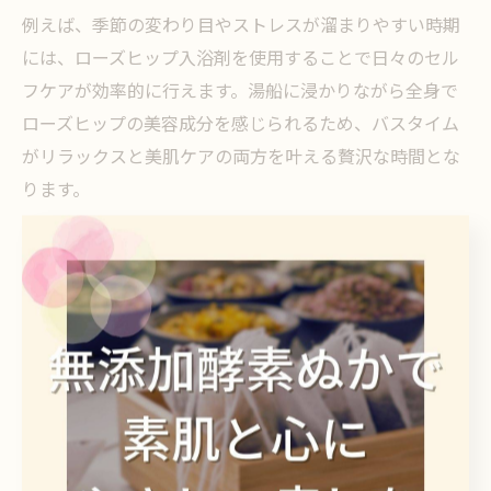
例えば、季節の変わり目やストレスが溜まりやすい時期
には、ローズヒップ入浴剤を使用することで日々のセル
フケアが効率的に行えます。湯船に浸かりながら全身で
ローズヒップの美容成分を感じられるため、バスタイム
がリラックスと美肌ケアの両方を叶える贅沢な時間とな
ります。
入浴剤の香りによるリラックス効果とは
入浴剤の香りは、心身のリラックスに大きな役割を果た
します。ローズヒップをはじめとしたハーブ由来の香り
は、副交感神経を刺激し、緊張や不安感を和らげる効果
があるとされています。特にローズヒップのやさしい香
りは、気持ちを落ち着かせたい夜やストレスを感じた時
におすすめです。