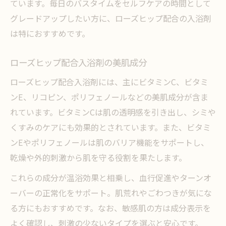
ています。毎日のバスタイムをセルフケアの時間として
ローズヒップ配合入浴剤の選び方のコツ
グレードアップしたい方に、ローズヒップ配合の入浴剤
天然由来入浴剤が人気を集める背景
は特におすすめです。
ローズヒップ入浴剤と他成分の違いとは
ローズヒップ配合入浴剤の美肌成分
乾燥肌対策に最適な入浴剤使用法を知る
ローズヒップ配合入浴剤には、主にビタミンC、ビタミ
入浴剤で乾燥肌をやさしくケアする方法
ンE、リコピン、ポリフェノールなどの美肌成分が含ま
ローズヒップ入浴剤の保湿力を高めるコツ
れています。ビタミンCは肌の透明感を引き出し、シミや
乾燥肌に合う入浴剤の使い方アドバイス
くすみのケアにも効果的とされています。また、ビタミ
入浴剤の正しい使い方で肌トラブル予防
ンEやポリフェノールは肌のバリア機能をサポートし、
ローズヒップ配合入浴剤のうるおい効果
乾燥や外的刺激から肌を守る役割を果たします。
ローズヒップ配合入浴剤の効果実感ポイント
これらの成分が温浴効果と相乗し、血行促進やターンオ
ローズヒップ入浴剤の効果を最大化する使
ーバーの正常化をサポート。肌荒れやごわつきが気にな
い方
る方にもおすすめです。なお、敏感肌の方は成分表示を
入浴剤で感じる肌の変化と実感ポイント
よく確認し、刺激の少ないタイプを選ぶと安心です。