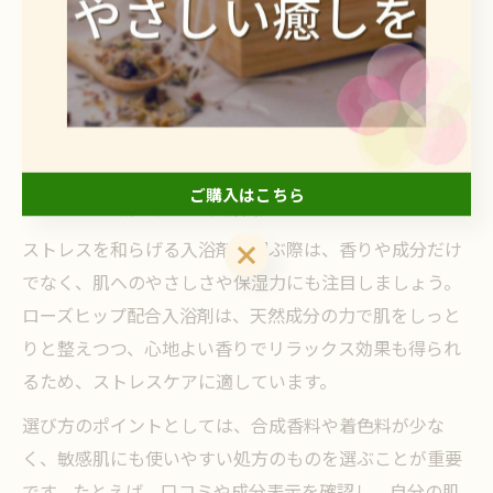
香りの好みは人それぞれですが、ローズヒップ入浴剤は
万人受けしやすいフローラル系の香りが多く、家族での
バスタイムにも適しています。実際に利用者からは「お
風呂上がりもほのかに香りが続き、気分がリフレッシュ
できる」といった声も聞かれます。
ご購入はこちら
ストレス軽減に役立つ入浴剤の選び方
ストレスを和らげる入浴剤を選ぶ際は、香りや成分だけ
ご購入はこちら
でなく、肌へのやさしさや保湿力にも注目しましょう。
ローズヒップ配合入浴剤は、天然成分の力で肌をしっと
りと整えつつ、心地よい香りでリラックス効果も得られ
るため、ストレスケアに適しています。
選び方のポイントとしては、合成香料や着色料が少な
く、敏感肌にも使いやすい処方のものを選ぶことが重要
です。たとえば、口コミや成分表示を確認し、自分の肌