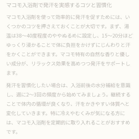
マコモ入浴剤で発汗を実感するコツと習慣化
マコモの発汗作用で体質改善を目指す方法
マコモ入浴剤を使って効率的に発汗を促すためには、い
発汗入浴剤とマコモの相乗効果を実感する
くつかのコツを押さえておくことが大切です。まず、湯
ポイント
温は38〜40度程度のややぬるめに設定し、15〜20分ほど
マコモ入浴剤が発汗促進に有効な理由を解
ゆっくり浸かることで体に負担をかけずにじんわりと汗
説
をかくことができます。マコモ特有の自然な香りと優し
発汗入浴剤ダイエット効果とマコモの関連
い成分が、リラックス効果を高めつつ発汗をサポートし
性
ます。
ドラッグストアでも話題のマコモ発汗入浴
発汗を習慣化したい場合は、入浴前後の水分補給を意識
法
し、週に2〜3回の頻度から始めてみましょう。継続する
入浴剤で爽快発汗を目指すならマコモが鍵
ことで体内の循環が良くなり、汗をかきやすい体質へと
マコモで顔からも爽快に汗をかく発汗入浴
変化していきます。特に冷えやむくみが気になる方に
法
は、マコモ入浴剤を定期的に取り入れることがおすすめ
入浴剤発汗最強を目指すならマコモで体感
です。
を