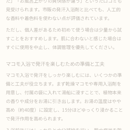
た」「お風呂上がりの爽快感が違う」といった口コミも
見受けられます。市販の発汗入浴剤と比べても、人工的
な香料や着色料を使わない点が評価されています。
ただし、個人差があるため初めて使う場合は少量から試
すことをおすすめします。肌に合わないと感じた場合は
すぐに使用を中止し、体調管理を優先してください。
マコモ入浴で発汗を楽しむための準備と工夫
マコモ入浴で発汗をしっかり楽しむには、いくつかの準
備と工夫が役立ちます。まず乾燥マコモや専用入浴剤を
用意し、付属の袋に入れて湯船に浸すことで、植物本来
の香りや成分をお湯に引き出します。お湯の温度はやや
高め（約40度）に設定し、15分ほどゆっくり浸かること
で発汗作用を高められます。
入浴前後にはしっかりと水分補給を行い、脱水症状を防