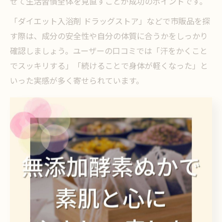
せて生活習慣全体を見直すことが成功のポイントです。
「ダイエット入浴剤 ドラッグストア」などで市販品を探
す際は、成分の安全性や自分の体質に合うかをしっかり
確認しましょう。ユーザーの口コミでは「汗をかくこと
でスッキリする」「続けることで身体が軽くなった」と
いった実感が多く寄せられています。
ドラッグストアでも話題のマコモ発汗入浴法
近年、ドラッグストアでも発汗入浴剤のラインナップが
増え、「発汗 入浴剤 ドラッグストア おすすめ」などの
キーワードで注目を集めています。中でもマコモ配合の
入浴剤は、ナチュラル志向の方や敏感肌の方から支持さ
れています。
ドラッグストアで手に入るマコモ入浴剤は、手軽に自宅
でデトックス体験を始めたい方に最適です。初めての方