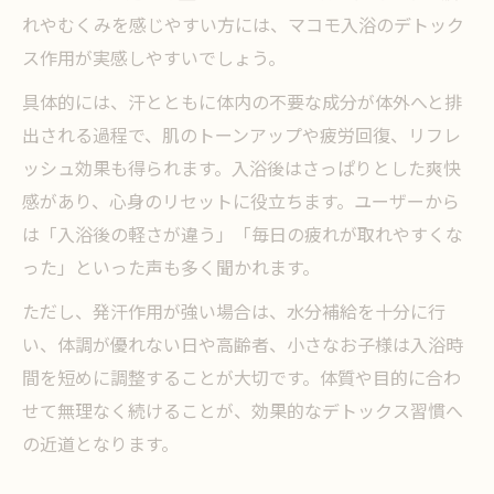
マコモを通じた効率的な発汗入浴法の魅力
れやむくみを感じやすい方には、マコモ入浴のデトック
マコモ発汗入浴法で体温上昇とデトックス
ス作用が実感しやすいでしょう。
効果実感
具体的には、汗とともに体内の不要な成分が体外へと排
発汗入浴剤ランキングで注目のマコモの魅
出される過程で、肌のトーンアップや疲労回復、リフレ
力
ッシュ効果も得られます。入浴後はさっぱりとした爽快
日常に取り入れやすいマコモ発汗入浴おす
感があり、心身のリセットに役立ちます。ユーザーから
すめ法
は「入浴後の軽さが違う」「毎日の疲れが取れやすくな
ドラッグストアで手に入るマコモ入浴剤の
った」といった声も多く聞かれます。
活用術
ただし、発汗作用が強い場合は、水分補給を十分に行
マコモで効率的な発汗入浴を楽しむコツと
い、体調が優れない日や高齢者、小さなお子様は入浴時
注意点
間を短めに調整することが大切です。体質や目的に合わ
せて無理なく続けることが、効果的なデトックス習慣へ
の近道となります。