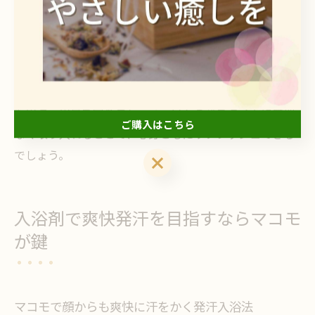
は、まず小容量タイプやお試しセットを選び、香りや発
汗の感覚を確かめてみるのがおすすめです。
注意点として、他の発汗成分（エプソムソルトや炭酸な
ど）と組み合わせる場合は、肌トラブルを避けるために
も用法・用量を守りましょう。日々のバスタイムに無理
ご購入はこちら
なく取り入れることで、心身ともにリフレッシュできる
でしょう。
ご購入はこちら
入浴剤で爽快発汗を目指すならマコモ
が鍵
マコモで顔からも爽快に汗をかく発汗入浴法