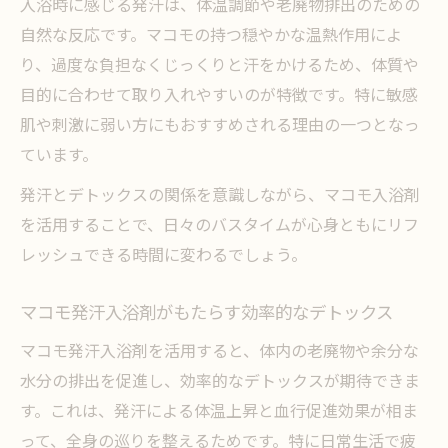
マコモ入浴で発汗を楽しむための準備と工
入浴時に感じる発汗は、体温調節や老廃物排出のための
夫
自然な反応です。マコモの持つ穏やかな温熱作用によ
り、過度な負担なくじっくりと汗をかけるため、体質や
発汗入浴剤おすすめを比較しマコモを選ぶ
目的に合わせて取り入れやすいのが特徴です。特に敏感
理由
肌や刺激に弱い方にもおすすめされる理由の一つとなっ
入浴剤発汗の秘密をマコモで徹底解説
ています。
なぜ入浴剤で発汗するのかマコモが果たす
発汗とデトックスの関係を意識しながら、マコモ入浴剤
役割
を活用することで、日々のバスタイムが心身ともにリフ
発汗入浴剤とマコモの効果的な組み合わせ
レッシュできる時間に変わるでしょう。
方
入浴剤発汗おすすめマコモの実力と成分の
マコモ発汗入浴剤がもたらす効率的なデトックス
解説
マコモ発汗入浴剤を活用すると、体内の老廃物や余分な
発汗入浴剤ダイエット効果とマコモの関係
水分の排出を促進し、効率的なデトックスが期待できま
性
す。これは、発汗による体温上昇と血行促進効果が相ま
マコモ入り入浴剤が発汗に強い理由を解説
って、全身の巡りを整えるためです。特に日常生活で疲