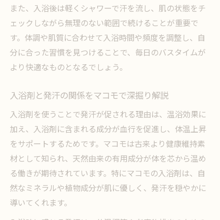
また、入浴後は軽くシャワーで汗を流し、肌の状態をチ
発汗入浴剤ドンキやドラッグストアで選ぶ
ェックしながら無理のない範囲で続けることが重要で
マコモ活用術
す。体調や肌質に合わせて入浴時間や頻度を調整し、自
マコモ発汗入浴剤の選び方と効果的な使い
分に合った習慣を見つけることで、毎日のバスタイムが
方
より快適なものとなるでしょう。
ダイエット入浴剤としてのマコモの発汗サ
ポート力
入浴剤と発汗の関係をマコモで深掘り解説
心地よいデトックスはマコモの入浴タイムで
入浴剤を使うことで発汗が促される理由は、温浴効果に
マコモ発汗入浴で叶える心地よいデトック
加え、入浴剤に含まれる成分が血行を促進し、体温上昇
ス習慣
をサポートするためです。マコモは古来より健康維持素
材として知られ、天然由来の有用成分が体を芯から温め
入浴剤発汗効果とマコモ選びのポイントを
る働きが期待されています。特にマコモの入浴剤は、自
解説
然なミネラルや植物成分が肌に優しく、発汗を穏やかに
発汗入浴剤ランキングでも評価されるマコ
導いてくれます。
モの秘密