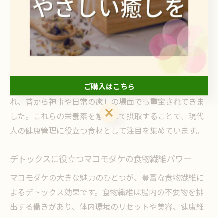
健康成分を含み、日々の食生活のバランスをサポートし
ます。特に旬の時期に市場に出回る新鮮なマコモダケ
は、香りや風味だけでなく栄養価も高い点が特徴です。
ビタミンB群はエネルギー代謝を助け、カリウムは体内
の塩分バランスを整える働きが期待できます。さらに、
ご購入はこちら
マコモの独特な香り成分にはリラックス効果もあるとさ
れ、昔から神事や日常の癒しの場面でも重宝されてきま
ご購入はこちら
した。これらの栄養素を意識して摂取することで、現代
人の健康管理に役立つ食材として注目を集めています。
デトックスに役立つマコモダケの食物繊維パワー
マコモダケの大きな魅力のひとつが、豊富な食物繊維に
よるデトックス効果です。食物繊維は腸内の不要物を排
出する働きがあり、体内環境のリセットや美容、健康維