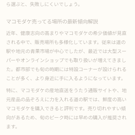
健康志向の方に嬉しいマコモの免疫サポー
ら選ぶと、失敗しにくいでしょう。
ト効果
マコモダケ売ってる場所の最新傾向解説
真菰とマコモダケの違いを徹底解説
近年、健康志向の高まりやマコモダケの希少価値が見直
真菰とマコモダケの特徴とエネルギーの違
される中で、販売場所も多様化しています。従来は道の
い
駅や地元の青果市場が中心でしたが、最近では大型スー
マコモとマコモダケの見た目と用途の比較
パーやオンラインショップでも取り扱いが増えてきまし
真菰マコモダケ違いを分かりやすく解説
た。都市部でも旬の時期には特設コーナーが設けられる
マコモの歴史とマコモダケとの関係性とは
ことが多く、より身近に手に入るようになっています。
食用と観賞用で異なるマコモの楽しみ方紹
特に、マコモダケの産地直送をうたう通販サイトや、地
介
元産品の品ぞろえに力を入れる道の駅では、鮮度の高い
道の駅で手に入る新鮮マコモダケ活用術
マコモダケを購入できると評判です。売り切れやすい傾
道の駅で見つけるマコモダケの旬と選び方
向があるため、旬のピーク時には早めの購入が推奨され
朝採れマコモダケを美味しく食べるアイデ
ます。
ア