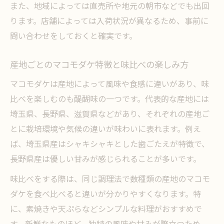
また、地域によっては直売所や地元の朝市などでも出回
マコモダケ道の駅限定レシピと活用法まと
ります。店舗によっては入荷状況が異なるため、事前に
め
問い合わせをしておくと確実です。
まこもせんべいなど加工品の選び方ポイン
ト
産地ごとのマコモダケ特徴と味比べの楽しみ方
マコモダケの保存とお土産におすすめの理
マコモダケは産地によって風味や食感に違いがあり、味
由
比べを楽しむのも醍醐味の一つです。代表的な産地には
体に嬉しいマコモの季節別デトックス効果
埼玉県、長野県、滋賀県などがあり、それぞれの産地ご
季節ごとのマコモダケデトックス効果解説
とに栽培環境や気候の違いが味わいに表れます。例え
マコモダケで春夏秋冬の体調管理を実践
ば、埼玉県産はシャキシャキとした歯ごたえが特徴で、
長野県産は優しい甘みが感じられることが多いです。
マコモダケ旬に合わせた健康的な食べ方提
案
味比べをする際は、同じ調理法で数種類の産地のマコモ
季節別マコモダケ活用で体内浄化をサポー
ダケを食べ比べると違いが分かりやすくなります。特
ト
に、素焼きや天ぷらなどシンプルな料理がおすすめで
マコモダケデトックスで腸内環境リセット
す。新鮮なものほど、独特の風味や甘みが際立つため、