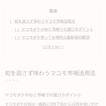
目次
旬を逃さず味わうマコモ市場活用法
マコモダケの旬と市場での選び方ポイント
マコモダケ売ってる場所の最新傾向解説
産地ごとのマコモダケ特徴と味比べの楽し
み方
新鮮なマコモダケを見分けるコツとチェッ
ク法
旬を逃さず味わうマコモ市場活用法
まこも旬を楽しむための市場訪問ポイント
マコモダケの選び方と保存の秘訣とは
マコモダケ新鮮さを見極める選び方の基本
マコモダケの旬と市場での選び方ポイント
旬のマコモダケ保存法で長く美味しさキー
マコモダケの旬は一般的に9月下旬から10月中旬にかけ