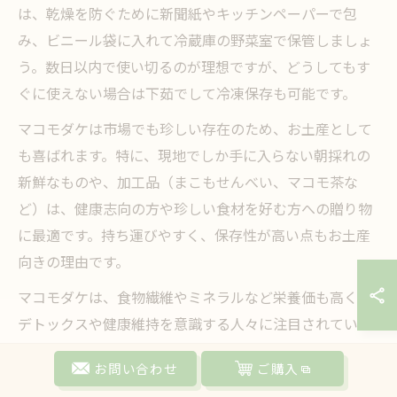
は、乾燥を防ぐために新聞紙やキッチンペーパーで包
み、ビニール袋に入れて冷蔵庫の野菜室で保管しましょ
う。数日以内で使い切るのが理想ですが、どうしてもす
ぐに使えない場合は下茹でして冷凍保存も可能です。
マコモダケは市場でも珍しい存在のため、お土産として
も喜ばれます。特に、現地でしか手に入らない朝採れの
新鮮なものや、加工品（まこもせんべい、マコモ茶な
ど）は、健康志向の方や珍しい食材を好む方への贈り物
に最適です。持ち運びやすく、保存性が高い点もお土産
向きの理由です。
マコモダケは、食物繊維やミネラルなど栄養価も高く、
デトックスや健康維持を意識する人々に注目されていま
す。旬の時期にしか味わえない特別な味覚を、ぜひ家族
お問い合わせ
ご購入
や友人と分かち合ってみてはいかがでしょうか。