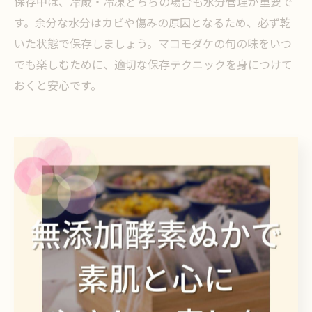
保存中は、冷蔵・冷凍どちらの場合も水分管理が重要で
す。余分な水分はカビや傷みの原因となるため、必ず乾
いた状態で保存しましょう。マコモダケの旬の味をいつ
でも楽しむために、適切な保存テクニックを身につけて
おくと安心です。
健康を意識する人に注目のマコモ豆知
識
マコモが体にいい理由と注目の栄養素解説
マコモが健康に良いとされる主な理由は、豊富な栄養素
と体への優しい作用にあります。マコモダケはビタミン
B群やカリウム、マグネシウム、食物繊維など、多くの