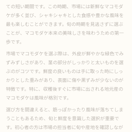
プ
ての短い期間です。この時期、市場には新鮮なマコモダ
産地直送マコモダケの保存時に気をつけた
ケが多く並び、シャキシャキとした食感や豊かな風味を
い点
最も楽しむことができます。旬の時期を見逃さずに選ぶ
市場で失敗しないマコモダケ選びのコツ
ことが、マコモダケ本来の美味しさを味わうための第一
マコモダケの味を守る冷蔵・冷凍保存テク
歩です。
ニック
市場でマコモダケを選ぶ際は、外皮が鮮やかな緑色でみ
健康を意識する人に注目のマコモ豆知識
ずみずしさがあり、茎の部分がしっかりと太いものを選
マコモが体にいい理由と注目の栄養素解説
ぶのがコツです。鮮度の良いものは手に取った時にしっ
デトックスに役立つマコモダケの食物繊維
かりとした重みがあり、表面に傷や黒ずみが少ないのが
パワー
特徴です。特に、収穫後すぐに市場に出される地元産の
マコモダケは風味が格別です。
マコモで腸内環境改善を目指す活用ポイン
ト
選び方を間違えると、筋っぽかったり風味が落ちてしま
マコモダケを毎日手軽に取り入れるおすす
うこともあるため、旬と鮮度を意識した選択が重要で
め方法
す。初心者の方は市場の担当者に旬や産地を確認しなが