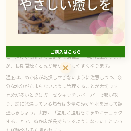
ぬかの酵素を活かす温度や湿度の管理術
ぬかの酵素を最大限に活かすには、温度や湿度の管理が
欠かせません。酵素は微生物の働きによって生成・活性
化されるため、適切な環境を保つことが重要です。おす
すめは、室温が20〜25度程度の場所にぬか床を置くこ
ご購入はこちら
と。温度が高すぎると酵素の活性が一時的に上がります
が、長期間続くとぬか床が劣化しやすくなります。
ご購入はこちら
湿度は、ぬか床が乾燥しすぎないように注意しつつ、余
分な水分がたまらないように管理することが大切です。
水分が多いときはガーゼやキッチンペーパーで吸い取
り、逆に乾燥している場合は少量のぬかや水を足して調
整しましょう。実際、「温度と湿度をこまめにチェック
することで、ぬか床が長持ちするようになった」といっ
た経験談も多く聞かれます。