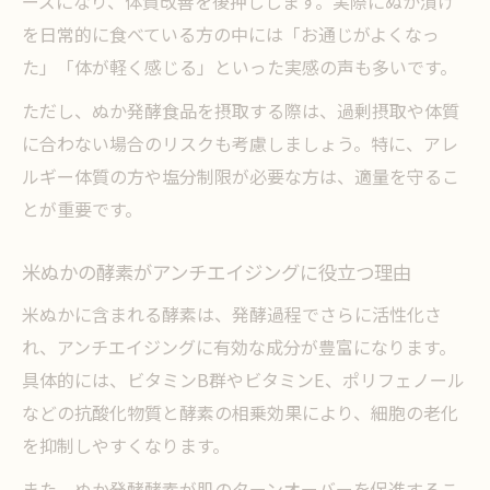
ーズになり、体質改善を後押しします。実際にぬか漬け
ぬか漬けの栄養価を高める酵素の効果とは
を日常的に食べている方の中には「お通じがよくなっ
発酵ぬかを活かす漬け込みのポイント
た」「体が軽く感じる」といった実感の声も多いです。
ぬか床の酵素で健康的な漬物作りを実現
ただし、ぬか発酵食品を摂取する際は、過剰摂取や体質
に合わない場合のリスクも考慮しましょう。特に、アレ
ルギー体質の方や塩分制限が必要な方は、適量を守るこ
とが重要です。
米ぬかの酵素がアンチエイジングに役立つ理由
米ぬかに含まれる酵素は、発酵過程でさらに活性化さ
れ、アンチエイジングに有効な成分が豊富になります。
具体的には、ビタミンB群やビタミンE、ポリフェノール
などの抗酸化物質と酵素の相乗効果により、細胞の老化
を抑制しやすくなります。
また、ぬか発酵酵素が肌のターンオーバーを促進するこ