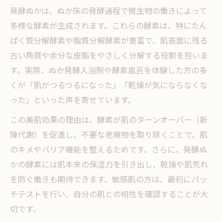
発酵ぬかで酵素力を最大限に引き出す方法
発酵ぬかは、ぬか床の発酵過程で微生物の働きによって
ぬか床管理でにおいと酵素をコントロール
多様な酵素が生成されます。これらの酵素は、特にたん
安定した発酵ぬか床を維持するポイント
ぱく質分解酵素や脂質分解酵素が豊富で、肌表面に残る
ぬかの酵素を活かす温度や湿度の管理術
古い角質や余分な皮脂をやさしく分解する役割を担いま
ぬかが発酵過程で生む驚きの効果を解説
す。実際、ぬか発酵入浴剤や酵素風呂を体験した方の多
くが「肌がつるつるになった」「乾燥が気にならなくな
発酵ぬかが生み出す酵素の力を徹底解明
った」といった声を寄せています。
ぬかの発酵過程で栄養価が高まる理由とは
この美肌効果の理由は、酵素が肌のターンオーバー（新
酵素の働きでぬか漬けの味がどう変化する
陳代謝）を促進し、不要な老廃物を取り除くことで、肌
か
のキメやバリア機能を整えるためです。さらに、発酵ぬ
発酵ぬかの酵素が香りと風味を引き立てる
かの酵素には肌本来の保湿力を引き出し、乾燥や肌荒れ
ぬか床の発酵トラブルと酵素の関係性
を防ぐ働きも期待できます。敏感肌の方は、最初にパッ
健康と美容を支えるぬか酵素の役割
チテストを行い、自分の肌との相性を確認することが大
ぬか酵素が整腸をサポートする理由に迫る
切です。
発酵ぬかの酵素で美肌を目指す実践法