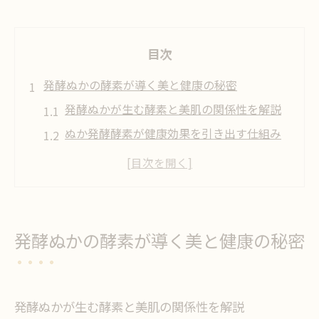
目次
発酵ぬかの酵素が導く美と健康の秘密
発酵ぬかが生む酵素と美肌の関係性を解説
ぬか発酵酵素が健康効果を引き出す仕組み
米ぬかの酵素がアンチエイジングに役立つ
理由
ぬかのビタミンと酵素が体に与える影響と
は
発酵ぬかの酵素が導く美と健康の秘密
発酵ぬかの酵素が代謝を高めるメカニズム
酵素を生かすぬか床管理のコツとは
ぬか床の発酵を促進する毎日の混ぜ方とは
発酵ぬかが生む酵素と美肌の関係性を解説