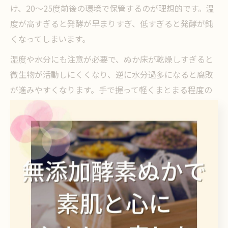
け、20〜25度前後の環境で保管するのが理想的です。温
度が高すぎると発酵が早まりすぎ、低すぎると発酵が鈍
くなってしまいます。
湿度や水分にも注意が必要で、ぬか床が乾燥しすぎると
微生物が活動しにくくなり、逆に水分過多になると腐敗
が進みやすくなります。手で握って軽くまとまる程度の
しっとり感を目安に調整しましょう。塩分は、発酵を安
定させ雑菌の繁殖を防ぐ役割があるため、定期的に味見
や塩の補給を行うことが大切です。
これらの管理を継続することで、酵素がしっかり働く安
定したぬか床を保つことができます。実際に「手入れを
怠らず続けたことで、ぬか漬けの風味が安定し、毎日お
いしく食べられるようになった」という声も多く、継続
的なケアが長くぬか床を楽しむ秘訣です。