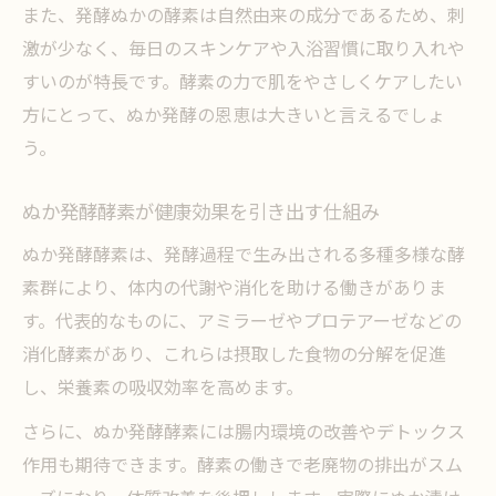
また、発酵ぬかの酵素は自然由来の成分であるため、刺
ぬかの酵素と抗酸化作用の美容効果とは
激が少なく、毎日のスキンケアや入浴習慣に取り入れや
米ぬか酵素で代謝アップを目指す方法
すいのが特長です。酵素の力で肌をやさしくケアしたい
ぬか発酵酵素の老化防止メカニズム解説
方にとって、ぬか発酵の恩恵は大きいと言えるでしょ
ぬか床の発酵を安定させる方法を探る
う。
ぬか床の発酵を促進する具体的なコツ紹介
ぬか発酵酵素が健康効果を引き出す仕組み
発酵ぬかの香りを保つ日々のケア方法
ぬか発酵酵素は、発酵過程で生み出される多種多様な酵
ぬか床がうんこくさい原因と酵素の関係
素群により、体内の代謝や消化を助ける働きがありま
ぬかの水分と塩分調整で発酵を安定化
す。代表的なものに、アミラーゼやプロテアーゼなどの
発酵ぬか床の温度管理と酵素活性化法
消化酵素があり、これらは摂取した食物の分解を促進
酵素パワーでぬか漬けが変わる理由
し、栄養素の吸収効率を高めます。
発酵ぬか酵素が味わいを深める仕組み解説
さらに、ぬか発酵酵素には腸内環境の改善やデトックス
ぬか酵素の働きで食感と香りが向上する理
作用も期待できます。酵素の働きで老廃物の排出がスム
由