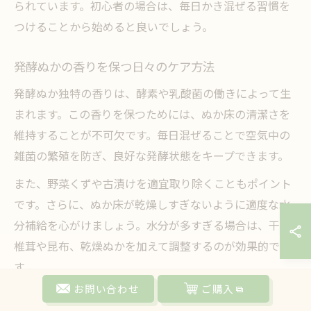
られています。初心者の場合は、毎日かき混ぜる習慣を
つけることから始めると良いでしょう。
発酵ぬかの香りを保つ日々のケア方法
発酵ぬか独特の香りは、酵素や乳酸菌の働きによって生
まれます。この香りを保つためには、ぬか床の清潔さを
維持することが不可欠です。毎日混ぜることで空気中の
雑菌の繁殖を防ぎ、良好な発酵状態をキープできます。
また、野菜くずや古漬けを適宜取り除くこともポイント
です。さらに、ぬか床が乾燥しすぎないように適度な水
分補給を心がけましょう。水分が多すぎる場合は、干し
椎茸や昆布、乾燥ぬかを加えて調整するのが効果的で
す。
お問い合わせ
ご購入
香りの変化に気付いた場合は、塩分やぬかの追加、また