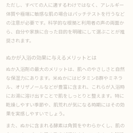
ぬか成分で変わる入浴の目的と実際の効果
ただし、すべての人に適するわけではなく、アレルギー
入浴剤使わない方がいい場合とぬかの安全
体質や極端に敏感な肌の場合はパッチテストを行うなど
性
の注意が必要です。科学的な根拠と利用者の声の両面か
敏感肌にもやさしいぬか入浴剤の比較ポイント
ら、自分や家族に合った目的を明確にして選ぶことが推
敏感肌に向くぬか配合入浴剤の選び方
奨されます。
ぬか成分は本当に敏感肌にやさしいのか
ぬかが入浴の効果に与えるメリットとは
入浴剤で刺激を感じる場合のぬか対策とは
ぬか入浴剤の最大のメリットは、肌へのやさしさと自然
ぬか入浴剤の安全性と使わない方がいいケ
な保湿力にあります。米ぬかにはビタミンB群やミネラ
ース
ル、オリザノールなどが豊富に含まれ、これらが入浴時
敏感肌向けぬか入浴剤のメリットと注意点
にお湯に溶け出すことで肌をしっとりと整えます。特に
メリットとデメリットから考える入浴剤の選び
乾燥しやすい季節や、肌荒れが気になる時期にはその効
方
果を実感しやすいでしょう。
ぬか入浴剤のメリット・デメリットを整理
また、ぬかに含まれる酵素は角質をやわらかくし、肌の
入浴剤選びで重視したいぬか成分の特徴