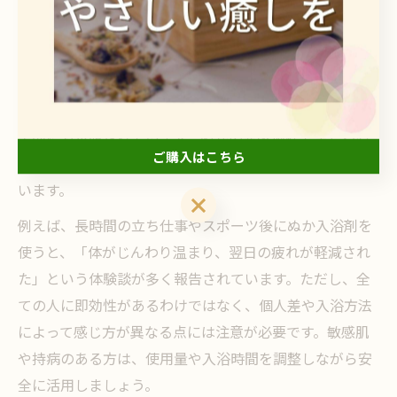
ぬか入浴剤が疲労回復に寄与する理由は、米ぬかに含ま
れるビタミンB群やミネラル、酵素の働きによるもので
す。これらの成分が温浴中に皮膚から穏やかに吸収さ
れ、血行促進や筋肉の緊張緩和をサポートすることが科
学的にも示唆されています。ぬかの発酵過程で生じる有
ご購入はこちら
機酸や酵素も、温浴効果を高める要因として注目されて
います。
ご購入はこちら
例えば、長時間の立ち仕事やスポーツ後にぬか入浴剤を
使うと、「体がじんわり温まり、翌日の疲れが軽減され
た」という体験談が多く報告されています。ただし、全
ての人に即効性があるわけではなく、個人差や入浴方法
によって感じ方が異なる点には注意が必要です。敏感肌
や持病のある方は、使用量や入浴時間を調整しながら安
全に活用しましょう。