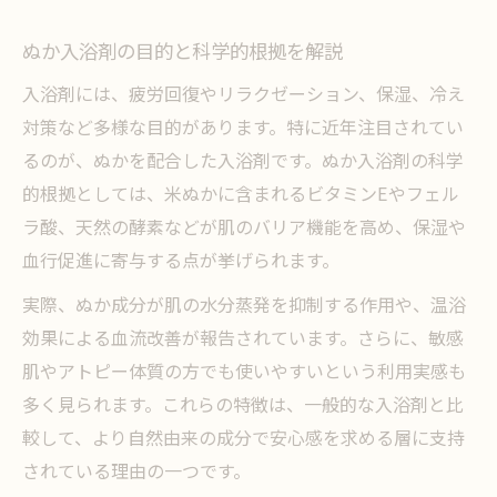
ぬか成分が保湿や疲労回復に及ぼす影響
入浴剤のデメリットとぬか活用時の注意点
ぬか入浴剤の目的と科学的根拠を解説
実感できるぬか入浴剤のメリットを整理
入浴剤には、疲労回復やリラクゼーション、保湿、冷え
疲労回復や保湿に効くぬか成分の働きを検証
対策など多様な目的があります。特に近年注目されてい
ぬか入浴剤は疲労回復にどう働くのか
るのが、ぬかを配合した入浴剤です。ぬか入浴剤の科学
的根拠としては、米ぬかに含まれるビタミンEやフェル
保湿目的で使うぬか成分の実力とは
ラ酸、天然の酵素などが肌のバリア機能を高め、保湿や
ぬかの効能根拠を科学的に比較解説
血行促進に寄与する点が挙げられます。
入浴剤で得られる保湿とぬかの関係性
実際、ぬか成分が肌の水分蒸発を抑制する作用や、温浴
ぬか配合入浴剤の効果と感じ方の違い
効果による血流改善が報告されています。さらに、敏感
入浴剤は意味がない？その効能を徹底解説
肌やアトピー体質の方でも使いやすいという利用実感も
入浴剤が意味ないと言われる理由と現実
多く見られます。これらの特徴は、一般的な入浴剤と比
ぬか入浴剤の効能は本当に実感できる？
較して、より自然由来の成分で安心感を求める層に支持
科学的根拠からみたぬか入浴剤の有効性
されている理由の一つです。