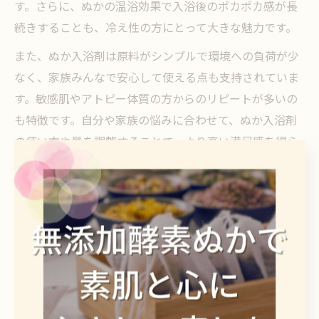
す。さらに、ぬかの温浴効果で入浴後のポカポカ感が長
続きすることも、冷え性の方にとって大きな魅力です。
また、ぬか入浴剤は原料がシンプルで環境への負荷が少
なく、家族みんなで安心して使える点も支持されていま
す。敏感肌やアトピー体質の方からのリピートが多いの
も特徴です。自分や家族の悩みに合わせて、ぬか入浴剤
の使い方や量を調整することで、より高い満足感を得ら
れるでしょう。
疲労回復や保湿に効くぬか成分の働き
を検証
ぬか入浴剤は疲労回復にどう働くのか