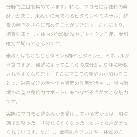
発酵米ぬかとマコモで実感する保湿とツヤ
分野で注目を集めています。特に、マコモには独特の発
肌
酵力があり、米ぬかに含まれるビタミンやミネラル、酵
マコモ酵素が導くエイジングケアの新習慣
素の働きをさらに高めることができます。これにより、
マコモ×酵素ぬかで内側から輝く美容ケア
相乗効果として体内の代謝促進やデトックス作用、美肌
自然派ケアにマコモ酵素を取り入れるポイ
維持が期待できるのです。
ント
米ぬかはもともとビタミンB群やビタミンE、ミネラルが
酵素ぬかが導く健康とマコモの相乗効果
豊富ですが、発酵によってこれらの成分がより体に吸収
腸活に役立つマコモと酵素ぬかの活用法
されやすくなります。そこにマコモの発酵力が加わるこ
マコモの発酵力で体調を整えるコツ
とで、栄養成分の活性化や酵素の作用が増幅し、腸内環
境の改善や免疫力サポートにもつながる点が大きな魅力
酵素ぬかとマコモで実感する代謝アップ術
です。
健康維持に役立つマコモと酵素ぬかの関係
マコモ×酵素ぬかで始める毎日の体内ケア
実際にマコモと酵素ぬかを愛用している方からは「肌の
調子が整った」「疲れにくくなった」といった声が寄せ
マコモと酵素ぬかの組み合わせが選ばれる訳
られています。ただし、敏感肌やアレルギー体質の方
マコモと酵素ぬかが支持される理由を探る