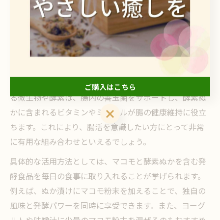
果
腸活に役立つマコモと酵素ぬかの活用法
マコモと酵素ぬかは、腸内環境のバランスを整える素材
として注目されています。マコモの発酵によって生まれ
ご購入はこちら
る微生物や酵素は、腸内の善玉菌をサポートし、酵素ぬ
ご購入はこちら
かに含まれるビタミンやミネラルが腸の健康維持に役立
ちます。これにより、腸活を意識したい方にとって非常
に有用な組み合わせといえるでしょう。
具体的な活用方法としては、マコモと酵素ぬかを含む発
酵食品を毎日の食事に取り入れることが挙げられます。
例えば、ぬか漬けにマコモ粉末を加えることで、独自の
風味と発酵パワーを同時に享受できます。また、ヨーグ
ルトや味噌汁に少量のマコモ粉末を混ぜるのもおすすめ