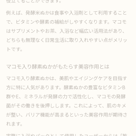
役立てることができます。
発酵米ぬか×マコモで健康美をサポート
例えば、発酵米ぬかは食事や入浴剤として利用すること
毎日の生活にマコモの発酵力を取り入れる
で、ビタミンや酵素の補給がしやすくなります。マコモ
方法
はサプリメントやお茶、入浴など幅広い活用法があり、
継続しやすいマコモと酵素ぬかの使い分け
どちらも無理なく日常生活に取り入れやすい点がメリッ
発酵の恵みを活かすマコモ美容のポイント
トです。
マコモ入り酵素ぬかがもたらす美容作用とは
マコモ入り酵素ぬかは、美肌やエイジングケアを目指す
方に特に人気があります。酵素ぬかの豊富なビタミンB
群やE、ミネラルが発酵の力で活性化し、マコモの発酵
菌がその働きを後押しします。これによって、肌のキメ
が整い、バリア機能が高まるといった美容作用が期待さ
れます。
実際に入浴やパックとして使用したユーザーからは「乾