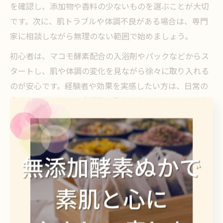
を確認し、添加物や香料の少ないものを選ぶことが大切
です。次に、肌トラブルや体調不良がある場合は、専門
家に相談しながら無理のない範囲で始めましょう。
初心者は、マコモ酵素配合の入浴剤やパックなどからス
タートし、肌や体調の変化を見ながら徐々に取り入れる
のが安心です。経験者や効果を実感したい方は、日常の
食事やスキンケアに定期的に取り入れることで、より高
い相乗効果が期待できます。
自然派ケアは継続が大切です。自分のライフスタイルや
体質に合わせて、無理なく長く続けることが、美容と健
康の底上げにつながります。
酵素ぬかが導く健康とマコモの相乗効