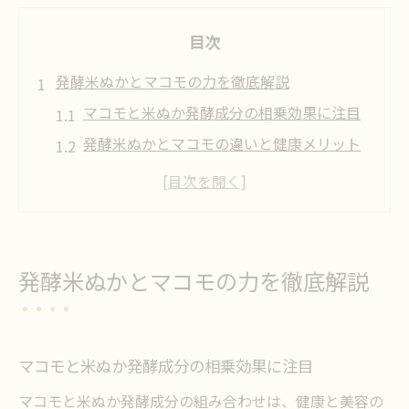
目次
発酵米ぬかとマコモの力を徹底解説
マコモと米ぬか発酵成分の相乗効果に注目
発酵米ぬかとマコモの違いと健康メリット
マコモ入り酵素ぬかがもたらす美容作用と
は
マコモ特有の発酵パワーが米ぬかを引き立
てる理由
発酵米ぬかとマコモの力を徹底解説
発酵米ぬかとマコモの組み合わせメリット
毎日の美容に活かすマコモ酵素の秘訣
マコモ酵素配合で肌のバリア機能を守る方
マコモと米ぬか発酵成分の相乗効果に注目
法
マコモと米ぬか発酵成分の組み合わせは、健康と美容の