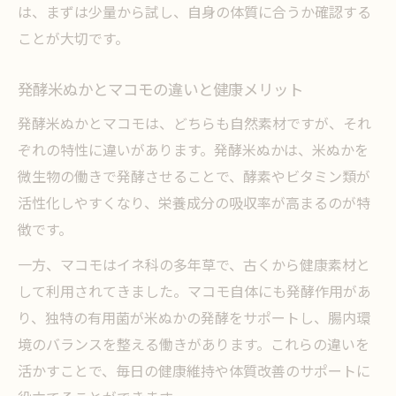
は、まずは少量から試し、自身の体質に合うか確認する
発酵食品の中でもマコモが注目される背景
ことが大切です。
マコモと酵素ぬかの組み合わせ利用体験談
なぜマコモと酵素ぬかが美容で選ばれるの
発酵米ぬかとマコモの違いと健康メリット
か
発酵米ぬかとマコモは、どちらも自然素材ですが、それ
マコモ配合の酵素ぬかで得られる安心感
ぞれの特性に違いがあります。発酵米ぬかは、米ぬかを
自然派ケアに最適なマコモ活用のすすめ
微生物の働きで発酵させることで、酵素やビタミン類が
マコモによる自然派スキンケアの始め方
活性化しやすくなり、栄養成分の吸収率が高まるのが特
発酵米ぬかとマコモの入浴活用アイデア
徴です。
マコモを毎日の美容習慣に取り入れるコツ
一方、マコモはイネ科の多年草で、古くから健康素材と
自然素材マコモが叶えるやさしい肌ケア
して利用されてきました。マコモ自体にも発酵作用があ
り、独特の有用菌が米ぬかの発酵をサポートし、腸内環
家庭で試せるマコモと酵素ぬかの応用例
境のバランスを整える働きがあります。これらの違いを
発酵パワーで始める健やかな美容生活
活かすことで、毎日の健康維持や体質改善のサポートに
マコモ発酵パワーで叶える新しい美容習慣