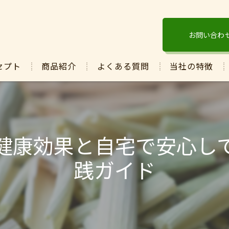
お問い合わ
セプト
商品紹介
よくある質問
当社の特徴
酵素
ぬか
健康効果と自宅で安心し
発酵
践ガイド
マコモ
保湿