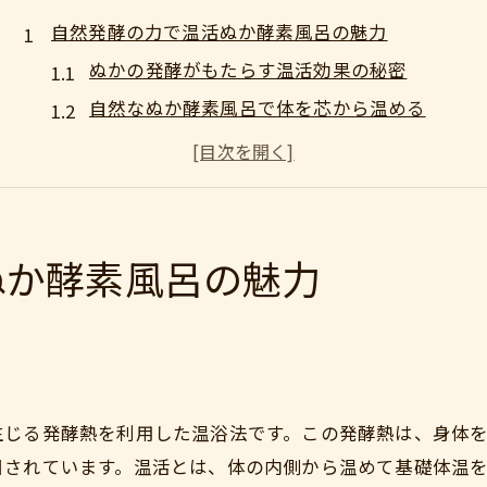
自然発酵の力で温活ぬか酵素風呂の魅力
ぬかの発酵がもたらす温活効果の秘密
自然なぬか酵素風呂で体を芯から温める
ぬかの発酵熱が健康維持に役立つ理由
酵素とぬかの力で冷え知らずの毎日へ
ぬか酵素風呂の魅力とリラックス効果を解説
ぬかの温浴が叶える冷え性改善効果とは
ぬか酵素風呂の魅力
ぬか酵素風呂で感じる冷え性改善の実感
ぬかの温浴効果で手足の冷えをケアする方法
ぬか酵素風呂で基礎体温を上げるコツ
冷え性対策に最適なぬか酵素の温浴習慣
生じる発酵熱を利用した温浴法です。この発酵熱は、身体
ぬかと酵素の力で冷えに強い体質へ
目されています。温活とは、体の内側から温めて基礎体温