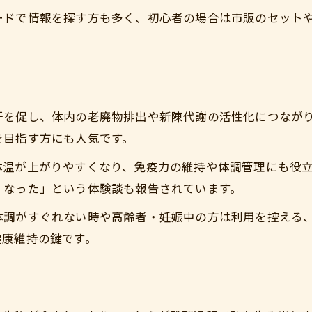
ぬか酵素風呂で毎日リラックスする方法
ードで情報を探す方も多く、初心者の場合は市販のセット
ぬかの香りと温もりで心も身体も癒やす
ぬか酵素風呂を習慣化してストレス解消
自宅で楽しむぬか酵素風呂のリラックス効果
ぬか温浴でリフレッシュするための秘訣
汗を促し、体内の老廃物排出や新陳代謝の活性化につなが
ぬか酵素風呂を続けて実感する体調変化
を目指す方にも人気です。
ぬか酵素風呂の継続がもたらす体調の変化
体温が上がりやすくなり、免疫力の維持や体調管理にも役立
ぬかの温浴で実感する毎日の体調アップ
くなった」という体験談も報告されています。
ご購入はこちら
ご購入はこちら
ぬか酵素風呂を続けることで現れる効果
体調がすぐれない時や高齢者・妊娠中の方は利用を控える
ぬか酵素の積み重ねが健康維持に役立つ
健康維持の鍵です。
定期的なぬか酵素風呂で得られる変化とは