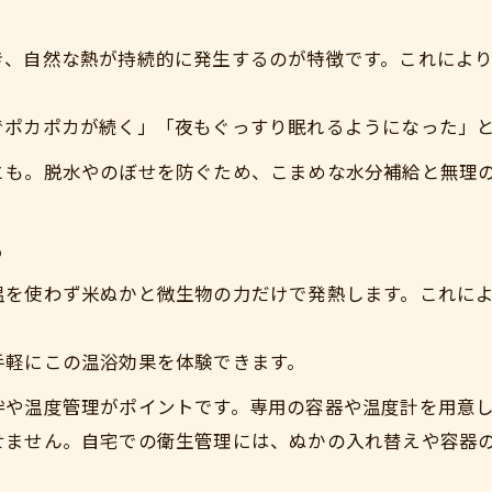
衛生面も安心自宅でできるぬか酵素風呂体験
ぬか酵素風呂の衛生管理と安心ポイント
き、自然な熱が持続的に発生するのが特徴です。これによ
自宅で清潔に楽しむぬか酵素風呂のコツ
ぬか酵素風呂は衛生的に安全なのか解説
でポカポカが続く」「夜もぐっすり眠れるようになった」
ぬかの特性と清潔な酵素風呂づくりの秘訣
とも。脱水やのぼせを防ぐため、こまめな水分補給と無理
自宅でできるぬか酵素メンテナンス法
美肌とデトックスを叶える酵素風呂の秘密
る
ぬか酵素風呂が美肌とデトックスに効く理由
温を使わず米ぬかと微生物の力だけで発熱します。これに
ぬかの酵素で理想の美肌を目指す温浴法
デトックス効果を高めるぬか酵素の活用術
手軽にこの温浴効果を体験できます。
ぬか酵素風呂で実感する肌トラブル対策
拌や温度管理がポイントです。専用の容器や温度計を用意
ぬかの自然酵素が美肌作りに与える影響
せません。自宅での衛生管理には、ぬかの入れ替えや容器
日々のリラックスに最適なぬか酵素の楽しみ方