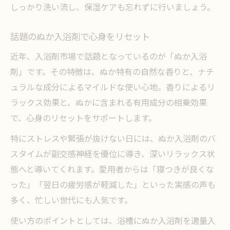
しっかり洗い流し、保湿ケアも忘れずに行いましょう。
市販で手軽に買えるぬか入浴剤の魅力
疲労回復効果が期待できるぬか成分とは
話題のぬか入浴剤で心身をリセット
身体が軽くなるぬか入浴剤の活用ポイント
近年、入浴剤市場で話題となっているのが「ぬか入浴
ぬか入浴剤の効果的な使い方とコツ
剤」です。その特徴は、ぬか特有の自然な香りと、ナチ
毎日のバスタイムで疲労回復を実感する方
ュラルな成分によるマイルドな使い心地。香りによるリ
法
ラックス効果と、ぬかに含まれる有用成分の相乗効果
で、心身のリセットをサポートします。
ぬか配合入浴剤で得られる爽快感の理由
アスリートも実践するぬかバスケア術
特にストレスや緊張が抜けない日には、ぬか入浴剤のバ
スタイムが副交感神経を優位に導き、深いリラックス状
ぬか成分が肩こりや腰痛に働く仕組み
態へと導いてくれます。愛用者からは「寝つきが良くな
明日の活力へ導くぬか入りバスケアの秘訣
った」「翌日の疲労感が軽減した」といった実感の声も
ぬか入りバスケアで翌日の調子が変わる理
多く、忙しい世代にも人気です。
由
使い方のポイントとしては、浴槽にぬか入浴剤を適量入
ぬかの温浴パワーで深い休息をサポート