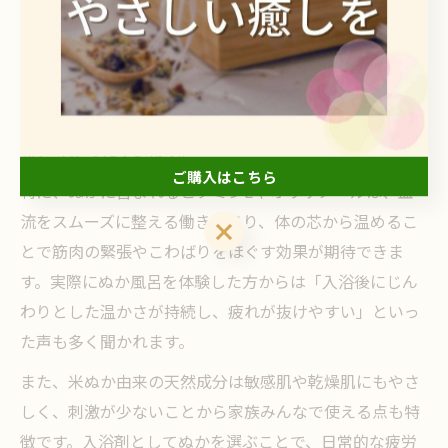
れてきました。近年、このぬか由来成分が入浴剤として
再評価されている理由は、豊富なビタミン類やミネラ
ル、発酵による有用な酵素が含まれている点にありま
す。これらの成分が肌表面だけでなく、体全体の血行促
進や保温効果をもたらすことで、疲労回復をサポートす
ると考えられています。
ご購入はこちら
特に、ぬかに含まれるビタミンEやオリザノールは、血
流をスムーズに整える働きがあり、体の芯から温めるこ
ご購入はこちら
とで筋肉の緊張やこわばりをほぐす効果が期待できま
す。実際にぬか風呂を体験した方からは「入浴後にじん
わりとした温かさが持続し、疲れが抜けやすい」といっ
た声も多く聞かれます。
また、米ぬか由来の天然成分は敏感肌や乾燥肌にもやさ
しく、刺激が少ないことから家族みんなで使える点も特
徴です。入浴剤としてぬかを選ぶことで、日常的な疲労