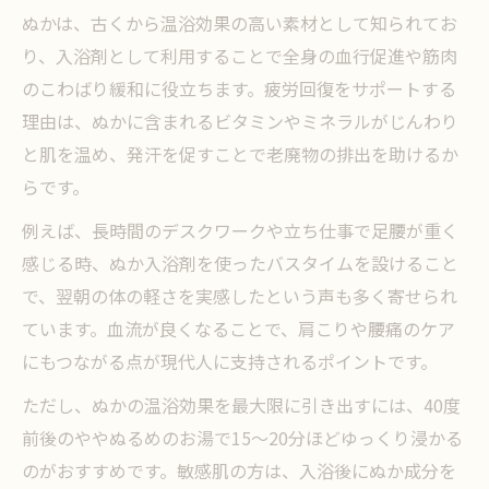
入浴剤ランキングで注目のぬか成分解説
ぬかは、古くから温浴効果の高い素材として知られてお
ぬかの自然パワーで疲労回復を実現
り、入浴剤として利用することで全身の血行促進や筋肉
話題のぬか由来成分でバスタイム革命を実感
のこわばり緩和に役立ちます。疲労回復をサポートする
理由は、ぬかに含まれるビタミンやミネラルがじんわり
ぬか由来成分がなぜ疲労回復に効くのか
と肌を温め、発汗を促すことで老廃物の排出を助けるか
バスタイムが変わるぬかの力を徹底検証
らです。
ぬか入り入浴剤で実感するリラックス効果
例えば、長時間のデスクワークや立ち仕事で足腰が重く
ぬか成分配合の最強入浴剤が話題に
感じる時、ぬか入浴剤を使ったバスタイムを設けること
ぬかのバスケアで翌朝の目覚めが快適に
で、翌朝の体の軽さを実感したという声も多く寄せられ
入浴剤選びに迷うなら注目のぬか成分をチェッ
ています。血流が良くなることで、肩こりや腰痛のケア
ク
にもつながる点が現代人に支持されるポイントです。
ぬか配合入浴剤の選び方とおすすめポイン
ただし、ぬかの温浴効果を最大限に引き出すには、40度
ト
前後のややぬるめのお湯で15〜20分ほどゆっくり浸かる
本当に効くぬか成分の見分け方を解説
のがおすすめです。敏感肌の方は、入浴後にぬか成分を
ぬか入浴剤ランキングの選び方ガイド