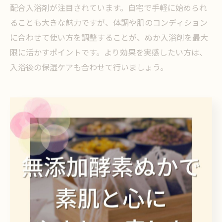
配合入浴剤が注目されています。自宅で手軽に始められ
ることも大きな魅力ですが、体調や肌のコンディション
に合わせて使い方を調整することが、ぬか入浴剤を最大
限に活かすポイントです。より効果を実感したい方は、
入浴後の保湿ケアも合わせて行いましょう。
話題のぬか由来成分でバスタイム革命
を実感
ぬか由来成分がなぜ疲労回復に効くのか
ぬかは、米ぬかをはじめとする穀類の外皮部分を利用し
た天然成分で、古くから日本の美容・健康習慣に用いら