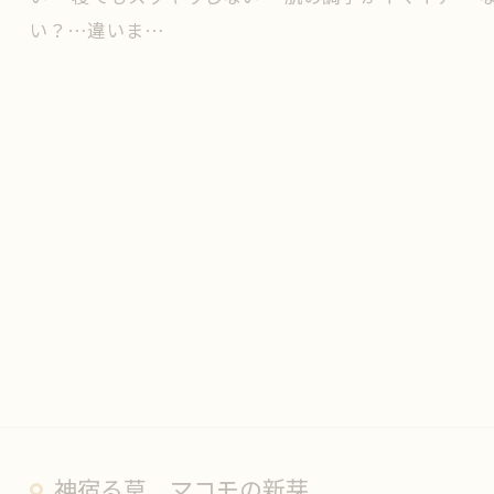
い？…違いま…
神宿る草 マコモの新芽