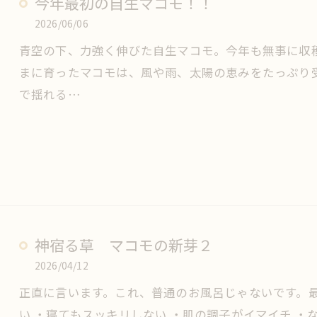
今年最初の自生マコモ！！
2026/06/06
青空の下、力強く伸びた自生マコモ。今年も無事に収
まに育ったマコモは、風や雨、太陽の恵みをたっぷり
で揺れる…
神宿る草 マコモの新芽２
2026/04/12
正直に言います。これ、普通のお風呂じゃないです。
い ・寝てもスッキリしない ・肌の調子がイマイチ ・