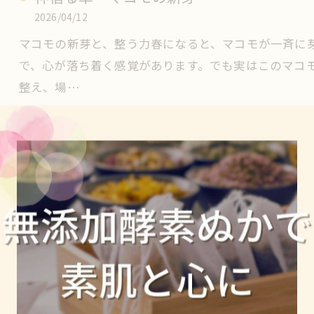
2026/04/12
マコモの新芽と、整う力春になると、マコモが一斉に芽
で、心が落ち着く感覚があります。でも実はこのマコ
整え、場…