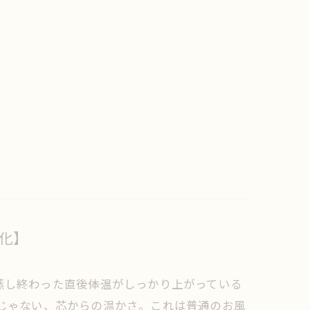
変化】
し終わった直後――体温がしっかり上がっている
けじゃない、芯からの温かさ。これは普通のお風