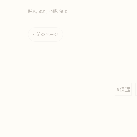
酵素
ぬか
発酵
保湿
< 前のページ
#保湿