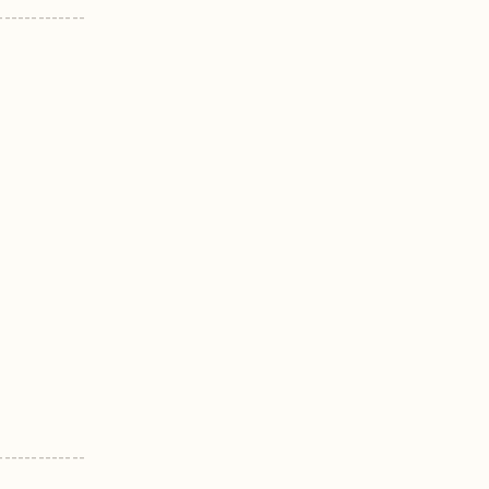
-------------
-------------