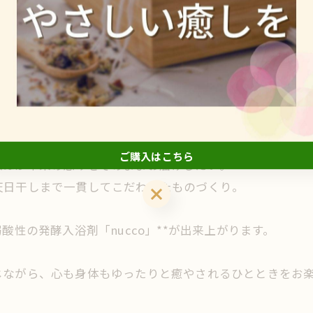
仕上げ、最後は太陽の光をたっぷり浴びて天日干しします。
がnuccoならではのやさしい風合いと品質を生み出して
お肌と同じ弱酸性に近い環境を保ちやすく、入浴後もしっと
ご購入はこちら
米ぬか本来の恵みをそのままお届けしたい。
天日干しまで一貫してこだわったものづくり。
ご購入はこちら
酸性の発酵入浴剤「nucco」**が出来上がります。
ながら、心も身体もゆったりと癒やされるひとときをお楽し