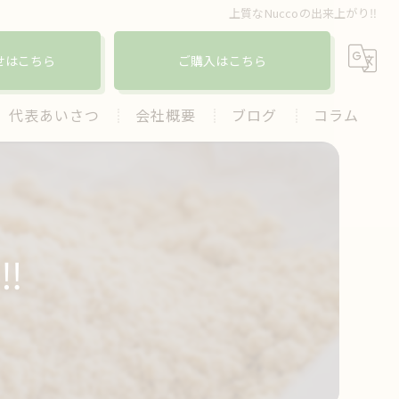
上質なNuccoの出来上がり‼️
せはこちら
ご購入はこちら
代表あいさつ
会社概要
ブログ
コラム
️