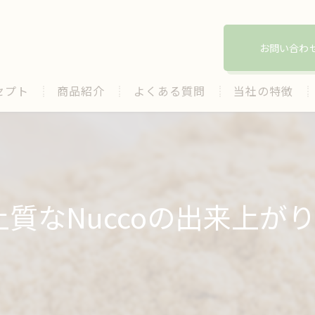
お問い合わ
セプト
商品紹介
よくある質問
当社の特徴
酵素
ぬか
発酵
上質なNuccoの出来上がり‼
マコモ
保湿