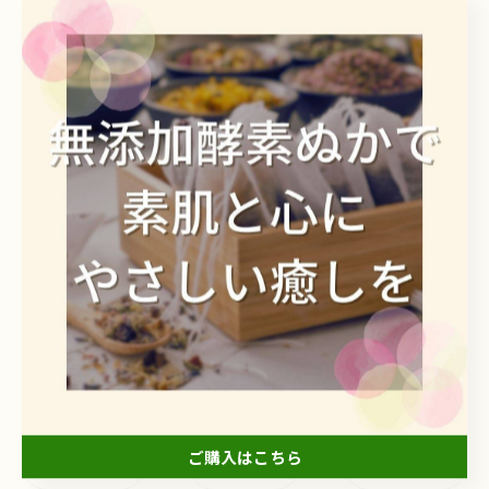
天然由来の酵素の力を提供
天然の米ぬかを使用するこだわり
天然発酵でつくる製品を販売
天然素材を用いた入浴後の保湿
--------------------------------------------------------------------
--
酵素
ぬか
発酵
保湿
ご購入はこちら
< 前のページ
一覧に戻る
次のページ >