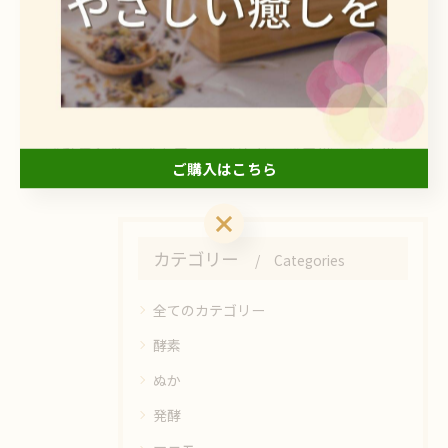
関連タグ
#ひまわり
#カフェ
#ぬか
#自然
#天然
ご購入はこちら
ご購入はこちら
カテゴリー
Categories
全てのカテゴリー
酵素
ぬか
発酵