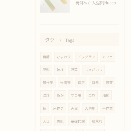
発酵ぬか入浴剤Nucco
タグ
Tags
発酵
ひまわり
ドッグラン
カフェ
肥料
神様
野菜
じゃがいも
農作業
米販売
保湿
酵素
農薬
温度
ぬか
マコモ
自然
稲穂
稲
米作り
天然
入浴剤
手作業
天日
美肌
基礎代謝
肌荒れ