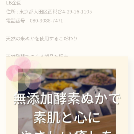
LB企画
住所 : 東京都大田区西糀谷4-29-16-1105
電話番号 :
080-3088-7471
天然の米ぬかを使用するこだわり
天然発酵でつくる製品を販売
--------------------------------------------------------------------
--
ぬか
発酵
< 前のページ
一覧に戻る
次のページ >